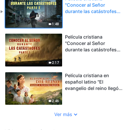
"Conocer al Señor
durante las catástrofes
(Parte 2)" | Tráiler
1:48
Película cristiana
"Conocer al Señor
durante las catástrofes
(Parte 1)" | Tráiler
2:17
Película cristiana en
español latino "El
evangelio del reino llegó a
nuestra aldea" | Tráiler
2:46
Ver más