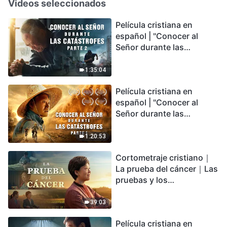
Videos seleccionados
Película cristiana en
español | "Conocer al
Señor durante las
catástrofes" (Parte 2) La
Tierra se enfrenta a una
1:35:04
extinción masiva. ¿Cómo
Película cristiana en
podemos sobrevivir?
español | "Conocer al
Señor durante las
catástrofes" (Parte 1) El
desastre del fin es
1:20:53
irreversible, ¿dónde
Cortometraje cristiano｜
encontrarás refugio?
La prueba del cáncer｜Las
pruebas y los
refinamientos son
bendiciones de Dios
39:03
Película cristiana en