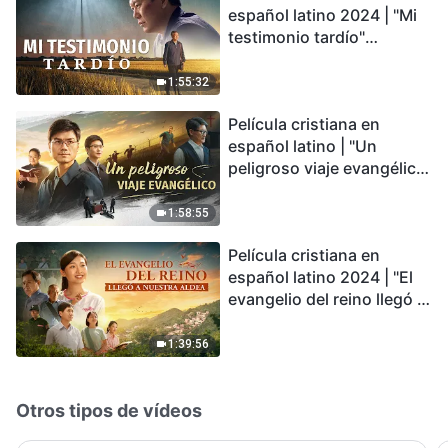
español latino 2024 | "Mi
testimonio tardío"
Testimonio de
arrepentimiento
1:55:32
profundamente
Película cristiana en
conmovedor
español latino | "Un
peligroso viaje evangélico"
basada en una historia
real
1:58:55
Película cristiana en
español latino 2024 | "El
evangelio del reino llegó a
nuestra aldea"
1:39:56
Otros tipos de vídeos