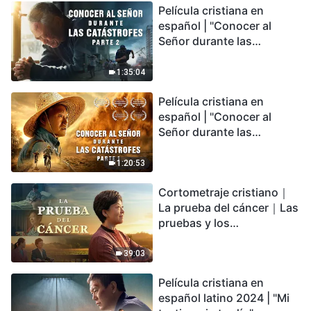
Película cristiana en
español | "Conocer al
Señor durante las
catástrofes" (Parte 2) La
Tierra se enfrenta a una
1:35:04
extinción masiva. ¿Cómo
Película cristiana en
podemos sobrevivir?
español | "Conocer al
Señor durante las
catástrofes" (Parte 1) El
desastre del fin es
1:20:53
irreversible, ¿dónde
Cortometraje cristiano｜
encontrarás refugio?
La prueba del cáncer｜Las
pruebas y los
refinamientos son
bendiciones de Dios
39:03
Película cristiana en
español latino 2024 | "Mi