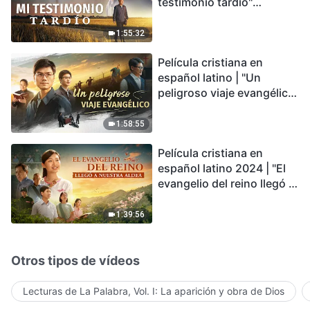
testimonio tardío"
Testimonio de
arrepentimiento
1:55:32
profundamente
Película cristiana en
conmovedor
español latino | "Un
peligroso viaje evangélico"
basada en una historia
real
1:58:55
Película cristiana en
español latino 2024 | "El
evangelio del reino llegó a
nuestra aldea"
1:39:56
Otros tipos de vídeos
Lecturas de La Palabra, Vol. I: La aparición y obra de Dios