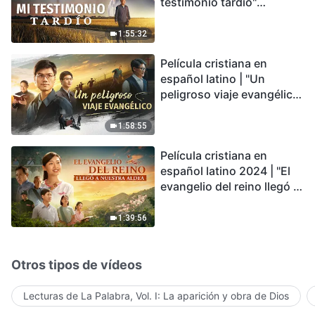
testimonio tardío"
Testimonio de
arrepentimiento
1:55:32
profundamente
Película cristiana en
conmovedor
español latino | "Un
peligroso viaje evangélico"
basada en una historia
real
1:58:55
Película cristiana en
español latino 2024 | "El
evangelio del reino llegó a
nuestra aldea"
1:39:56
Otros tipos de vídeos
Lecturas de La Palabra, Vol. I: La aparición y obra de Dios