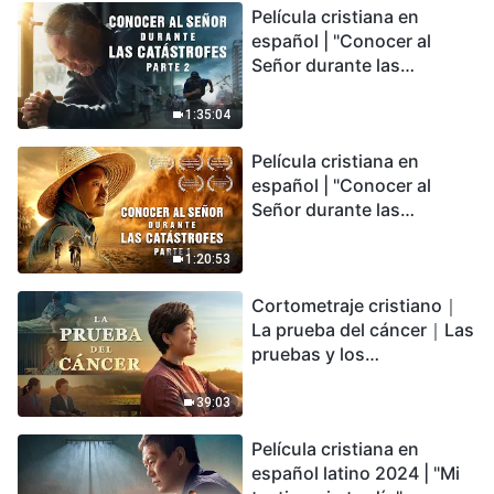
Película cristiana en
español | "Conocer al
Señor durante las
catástrofes" (Parte 2) La
Tierra se enfrenta a una
1:35:04
extinción masiva. ¿Cómo
Película cristiana en
podemos sobrevivir?
español | "Conocer al
Señor durante las
catástrofes" (Parte 1) El
desastre del fin es
1:20:53
irreversible, ¿dónde
Cortometraje cristiano｜
encontrarás refugio?
La prueba del cáncer｜Las
pruebas y los
refinamientos son
bendiciones de Dios
39:03
Película cristiana en
español latino 2024 | "Mi