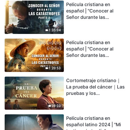
Película cristiana en
español | "Conocer al
Señor durante las
catástrofes" (Parte 2) La
Tierra se enfrenta a una
1:35:04
extinción masiva. ¿Cómo
Película cristiana en
podemos sobrevivir?
español | "Conocer al
Señor durante las
catástrofes" (Parte 1) El
desastre del fin es
1:20:53
irreversible, ¿dónde
Cortometraje cristiano｜
encontrarás refugio?
La prueba del cáncer｜Las
pruebas y los
refinamientos son
bendiciones de Dios
39:03
Película cristiana en
español latino 2024 | "Mi