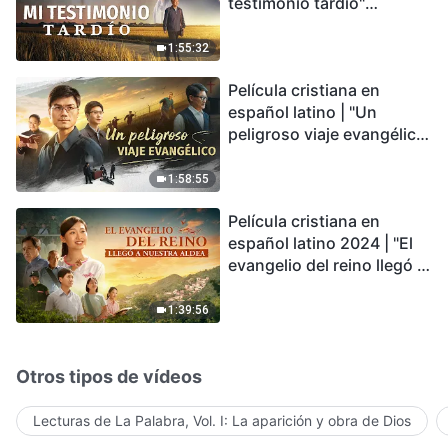
testimonio tardío"
Testimonio de
arrepentimiento
1:55:32
profundamente
Película cristiana en
conmovedor
español latino | "Un
peligroso viaje evangélico"
basada en una historia
real
1:58:55
Película cristiana en
español latino 2024 | "El
evangelio del reino llegó a
nuestra aldea"
1:39:56
Otros tipos de vídeos
Lecturas de La Palabra, Vol. I: La aparición y obra de Dios