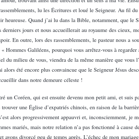
amour, trouvant ainsi une direction et un sens à ma vie. Ensuit
assemblements, lu les Écritures et loué le Seigneur. Au fil du 
 heureuse. Quand j’ai lu dans la Bible, notamment, que le S
s derniers jours et nous accueillerait au royaume des cieux, m
poir. En outre, lors des rassemblements, le pasteur nous a so
 : « Hommes Galiléens, pourquoi vous arrêtez-vous à regarder 
ciel du milieu de vous, viendra de la même manière que vous l’
’ai alors été encore plus convaincue que le Seigneur Jésus des
cueillir dans notre demeure céleste !
ré un Coréen, qui est ensuite devenu mon petit ami, et suis pa
 trouver une Église d’expatriés chinois, en raison de la barriè
s’est alors progressivement appauvri et, inconsciemment, je m
es mariés, mais notre relation n’a pas fonctionné à cause de
e et avons divorcé peu de temps après. L’échec de mon mariage