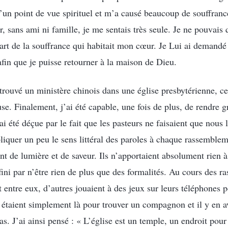
un point de vue spirituel et m’a causé beaucoup de souffrance
, sans ami ni famille, je me sentais très seule. Je ne pouvais
 part de la souffrance qui habitait mon cœur. Je Lui ai demandé
afin que je puisse retourner à la maison de Dieu.
i trouvé un ministère chinois dans une église presbytérienne, c
e. Finalement, j’ai été capable, une fois de plus, de rendre g
j’ai été déçue par le fait que les pasteurs ne faisaient que nous
pliquer un peu le sens littéral des paroles à chaque rassemble
 de lumière et de saveur. Ils n’apportaient absolument rien à 
ini par n’être rien de plus que des formalités. Au cours des 
entre eux, d’autres jouaient à des jeux sur leurs téléphones p
étaient simplement là pour trouver un compagnon et il y en 
as. J’ai ainsi pensé : « L’église est un temple, un endroit po