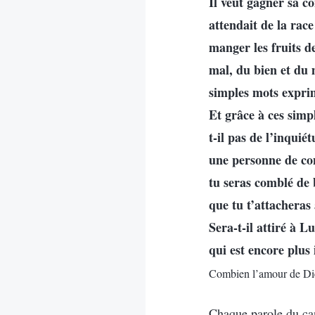
Il veut gagner sa co
attendait de la rac
manger les fruits d
mal, du bien et du 
simples mots expri
Et grâce à ces simp
t-il pas de l’inquié
une personne de con
tu seras comblé de 
que tu t’attacheras
Sera-t-il attiré à 
qui est encore plu
Combien l’amour de Die
Chaque parole du can