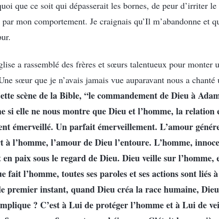
uoi que ce soit qui dépasserait les bornes, de peur d’irriter l
té par mon comportement. Je craignais qu’Il m’abandonne et q
pur.
glise a rassemblé des frères et sœurs talentueux pour monter u
. Une sœur que je n’avais jamais vue auparavant nous a chanté
ette scène de la Bible, “le commandement de Dieu à Adam”
 si elle ne nous montre que Dieu et l’homme, la relation e
sent émerveillé. Un parfait émerveillement. L’amour génér
t à l’homme, l’amour de Dieu l’entoure. L’homme, innocent
it en paix sous le regard de Dieu. Dieu veille sur l’homme,
ue fait l’homme, toutes ses paroles et ses actions sont liés 
le premier instant, quand Dieu créa la race humaine, Dieu
implique ? C’est à Lui de protéger l’homme et à Lui de ve