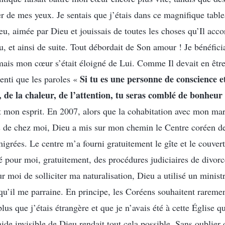
r de mes yeux. Je sentais que j’étais dans ce magnifique table
, aimée par Dieu et jouissais de toutes les choses qu’Il accord
eau, et ainsi de suite. Tout débordait de Son amour ! Je bénéfici
ais mon cœur s’était éloigné de Lui. Comme Il devait en être a
Si tu es une personne de conscience e
senti que les paroles «
, de la chaleur, de l’attention, tu seras comblé de bonheur
 mon esprit. En 2007, alors que la cohabitation avec mon mari
us de chez moi, Dieu a mis sur mon chemin le Centre coréen d
grées. Le centre m’a fourni gratuitement le gîte et le couver
pé pour moi, gratuitement, des procédures judiciaires de divor
 moi de solliciter ma naturalisation, Dieu a utilisé un ministr
qu’il me parraine. En principe, les Coréens souhaitent raremen
lus que j’étais étrangère et que je n’avais été à cette Église q
’aide invisible de Dieu rendait tout cela possible. Sans oublier 