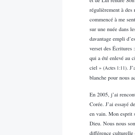
et de Lui rendre Son 
régulièrement à des r
commencé à me sentir
sur une nuée dans le
davantage empli d’es
verset des Écritures
qui a été enlevé au 
ciel »
. J
(Actes 1:11)
blanche pour nous ac
En 2005, j’ai rencont
Corée. J’ai essayé de
en vain. Mon esprit 
Dieu. Nous nous somm
différence culturell