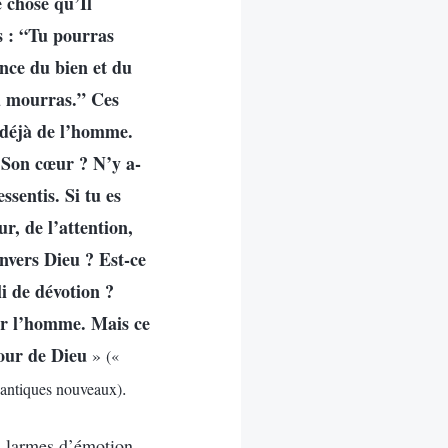
e chose qu’Il
es : “Tu pourras
ance du bien et du
tu mourras.” Ces
 déjà de l’homme.
s Son cœur ? N’y a-
ssentis. Si tu es
r, de l’attention,
nvers Dieu ? Est-ce
i de dévotion ?
our l’homme. Mais ce
mour de Dieu
»
(«
.
cantiques nouveaux)
s larmes d’émotion