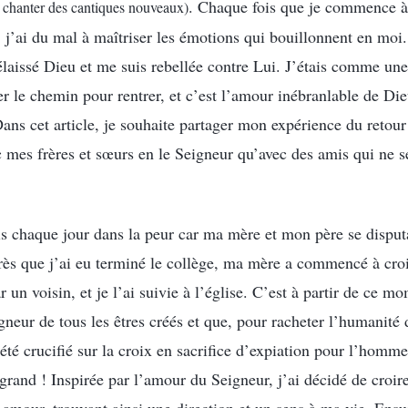
. Chaque fois que je commence à
 chanter des cantiques nouveaux)
 j’ai du mal à maîtriser les émotions qui bouillonnent en moi.
délaissé Dieu et me suis rebellée contre Lui. J’étais comme une
er le chemin pour rentrer, et c’est l’amour inébranlable de D
ans cet article, je souhaite partager mon expérience du retour
c mes frères et sœurs en le Seigneur qu’avec des amis qui ne s
ais chaque jour dans la peur car ma mère et mon père se disput
ès que j’ai eu terminé le collège, ma mère a commencé à cro
 un voisin, et je l’ai suivie à l’église. C’est à partir de ce mo
igneur de tous les êtres créés et que, pour racheter l’humanité
té crucifié sur la croix en sacrifice d’expiation pour l’homm
grand ! Inspirée par l’amour du Seigneur, j’ai décidé de croir