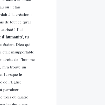
au où j’étais
ait à la création :
ais de tout ce qu’Il
ttristé ! J’ai
t d’humanité, tu
» étaient Dieu qui
 était insupportable
es droits de l’homme
t, m’a trouvé un
ce. Lorsque le
e de l’Église
t parrainer
ue trois ou quatre
que les étrangers