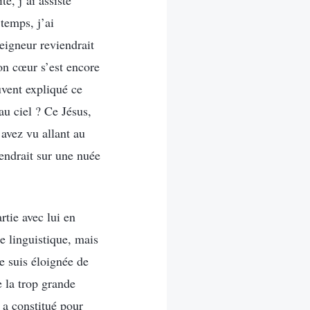
e, j’ai assisté
temps, j’ai
eigneur reviendrait
on cœur s’est encore
uvent expliqué ce
au ciel ? Ce Jésus,
avez vu allant au
cendrait sur une nuée
rtie avec lui en
re linguistique, mais
e suis éloignée de
 la trop grande
 a constitué pour