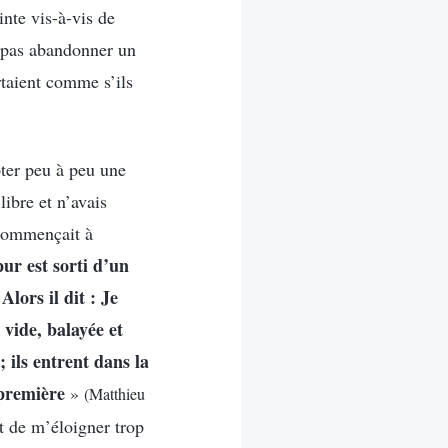
nte vis-à-vis de
l pas abandonner un
rtaient comme s’ils
ter peu à peu une
ibre et n’avais
commençait à
ur est sorti d’un
lors il dit : Je
 vide, balayée et
; ils entrent dans la
a première
»
(Matthieu
t de m’éloigner trop