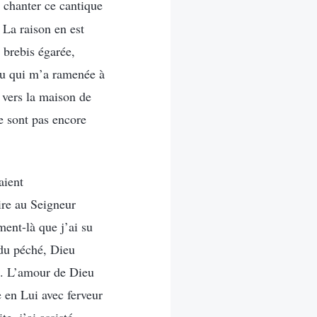
 chanter ce cantique
 La raison en est
 brebis égarée,
ieu qui m’a ramenée à
 vers la maison de
e sont pas encore
aient
ire au Seigneur
ment-là que j’ai su
 du péché, Dieu
e. L’amour de Dieu
e en Lui avec ferveur