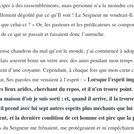
iciper à des rassemblements, mais personne n’a la moindre crai
tellement dégoûté par ce qu’Il voit ! Le Seigneur ne voudrait-I
 que celui-ci ? » Or, les pasteurs et les prédicateurs se compo
de ce qui se passait et faisaient donc l’autruche.
ense chaudron du mal qu’est le monde, j’ai commencé à adop
llais souvent boire un verre avec des amis pendant mon temps l
ent d’une croyante. Cependant, à chaque fois que mon cœur 
Lorsque l’esprit imp
r, Ses paroles me venaient à l’esprit : «
 lieux arides, cherchant du repos, et il n’en trouve point. A
maison d’où je suis sorti ; et, quand il arrive, il la trouve
t il prend avec lui sept autres esprits plus méchants que lui 
sent, et la dernière condition de cet homme est pire que l
es du Seigneur me frênaient, me protégeaient et m’empêchaien