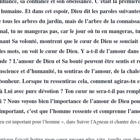
nfiance, sa confiance et son obéissance. C’était la premièr
e humaine. Et dans cet espoir, Dieu dit les paroles suivant
e tous les arbres du jardin, mais de l’arbre de la connaiss
mal, tu ne mangeras pas, car le jour où tu en mangeras, 
mant Sa volonté, montrent que le cœur de Dieu se souciait
les mots, on voit le cœur de Dieu. Y a-t-il de l’amour dan
tude ? L’amour de Dieu et Sa bonté peuvent être sentis et re
science et d’humanité, tu sentiras de l’amour, de la chaleu
bonheur. Lorsque tu ressentiras cela, comment agiras-tu e
 à Lui avec pure dévotion ? Ton cœur ne sera-t-il pas rempl
Lui ? Nous voyons bien l’importance de l’amour de Dieu p
s important, c’est que l’homme ressente et comprenne l’a
u est important pour l’homme », dans Suivre l’Agneau et chanter des 
tique faisait battre mon cœur encore plus vite, tandis que de