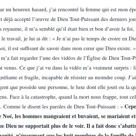
r un heureux hasard, j’ai rencontré la femme qui est mon ép
ait déjà accepté l’œuvre de Dieu Tout-Puissant des derniers jo
 royaume, il m’a semblé qu’il était bien et bon d’avoir la foi
le travail, je lui ai dit : « Je n’ai pas le temps de croire en Di
oi, il est suffisant de savoir dans mon cœur que Dieu existe. 
m’a fait regarder l’une des vidéos de l’Église de Dieu Tout-Pu
t venus. Ce que j’ai vu dans la vidéo m’a vraiment surpris : f
gnifiante et fragile, incapable de résister au moindre coup. J’
ent que possède une personne, le luxe dont elle jouit ou la qua
ens. Face à la catastrophe, quand la mort nous frappe, tout cel
Cepe
té. Comme le disent les paroles de Dieu Tout-Puissant : «
e Noé, les hommes mangeaient et buvaient, se mariaient e
e Dieu ne supportait plus de le voir. Il a fait donc s’abat
anité, n’épargnant que les huit membres de la famille de 