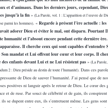
eaux et d’animaux. Dans les derniers jours, cependant, Die
les jusqu’à la fin
»
(La Parole, vol. 1 : L’apparition et l’œuvre de D
Regarde à présent l’ère actuelle : le
. «
ose parmi les hommes)
ait adorer Dieu et éviter le mal, ont disparu. Pourtant D
te humanité et l’absout encore pendant cette dernière ère
 apparaisse. Il cherche ceux qui sont capables d’entendre 
é Son mandat et Lui offrent leur cœur et leur corps. Il che
e des enfants devant Lui et ne Lui résistent pas
»
(La Parole, 
. Dans ces parole
um 2 : Dieu préside au destin de toute l’humanité)
n pressante de Dieu de sauver l’humanité. J’ai pensé que de no
ses positives ni languir après le retour de Dieu. Le cœur des 
e et de ruse. Par souci de célébrité et de gain, ils conspirent
, ils se dupent entre eux, ils s’entretuent même. Les gens sont