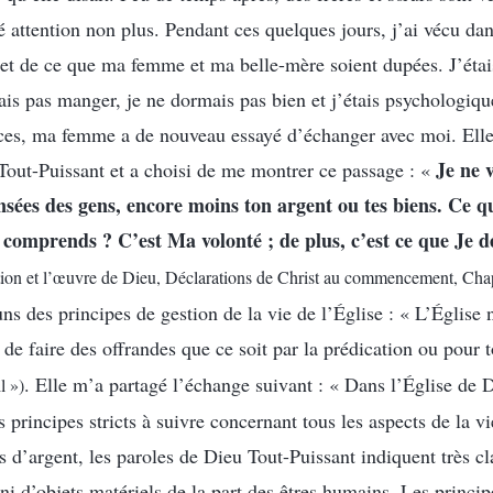
té attention non plus. Pendant ces quelques jours, j’ai vécu da
uiet de ce que ma femme et ma belle-mère soient dupées. J’ét
vais pas manger, je ne dormais pas bien et j’étais psychologi
es, ma femme a de nouveau essayé d’échanger avec moi. Elle 
Je ne 
Tout-Puissant et a choisi de me montrer ce passage : «
sées des gens, encore moins ton argent ou tes biens. Ce qu
 comprends ? C’est Ma volonté ; de plus, c’est ce que Je d
rition et l’œuvre de Dieu, Déclarations de Christ au commencement, Cha
ns des principes de gestion de la vie de l’Église : « L’Église 
de faire des offrandes que ce soit par la prédication ou pour 
. Elle m’a partagé l’échange suivant : « Dans l’Église de D
l »)
 principes stricts à suivre concernant tous les aspects de la vi
s d’argent, les paroles de Dieu Tout-Puissant indiquent très c
ni d’objets matériels de la part des êtres humains. Les princip