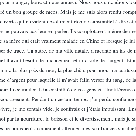
s pour manger, boire et nous amuser. Nous nous entendions tous
tré un bon groupe de mecs. Mais je me suis alors rendu compte
uverie qui n’avaient absolument rien de substantiel à dire et 
je ne pouvais pas leur en parler. Ils complotaient même de me 
 sa mère qui était vraiment malade en Chine et lorsque je lui 
sser de trace. Un autre, de ma ville natale, a raconté un tas d
uel il avait besoin de financement et m’a volé de l’argent. Et
omme la plus près de moi, la plus chère pour moi, ma petite-a
e d’argent pour laquelle il m’avait fallu verser du sang, de l
ur l’accumuler. L’insensibilité de ces gens et l’indifférence 
courageaient. Pendant un certain temps, j’ai perdu confiance 
ivre, je me sentais vide, je souffrais et j’étais impuissant. Ens
i par la nourriture, la boisson et le divertissement, mais je sa
s ne pouvaient aucunement atténuer mes souffrances spirituel