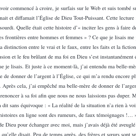
voir commencé à croire, je surfais sur le Web et suis tombé 
ait et diffamait l’Église de Dieu Tout-Puissant. Cette lecture 
di. Quelle était cette histoire d’« inciter les gens à faire d
es frontières entre hommes et femmes » ? Ce que je lisais me p
a distinction entre le vrai et le faux, entre les faits et la ficti
sion et le feu brûlant de ma foi en Dieu s’est instantanément é
ue je lisais. Et juste à ce moment-là, j’ai entendu ma belle-m
 de donner de l’argent à l’Église, ce qui m’a rendu encore plu
ne. Après cela, j’ai empêché ma belle-mère de donner de l’argen
enoncer à sa foi afin que nous ne nous laissions pas duper. M
 dit sans équivoque : « La réalité de la situation n’a rien à voi
 histoires en ligne sont des rumeurs, de faux témoignages !… »
 de Dieu pour échanger avec moi, mais j’avais déjà été aveuglé
e qu’elle disait. Peu de temps après, des frères et sœurs sont 