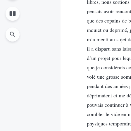
libres, nous sortion
pensais avoir rencon
que des copains de be
inquiet ou déprimé, 
m’a menti au sujet de
il a disparu sans lai
d’un projet pour leq
que je considérais c
volé une grosse somm
pendant des années po
déprimaient et me dé
pouvais continuer à v
combler le vide en mo
physiques temporaire