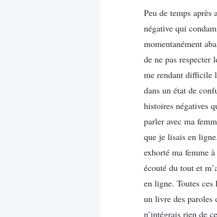
Peu de temps après a
négative qui condamn
momentanément abasour
de ne pas respecter l
me rendant difficile l
dans un état de confu
histoires négatives q
parler avec ma femme
que je lisais en lig
exhorté ma femme à r
écouté du tout et m’a
en ligne. Toutes ces
un livre des paroles
n’intégrais rien de c