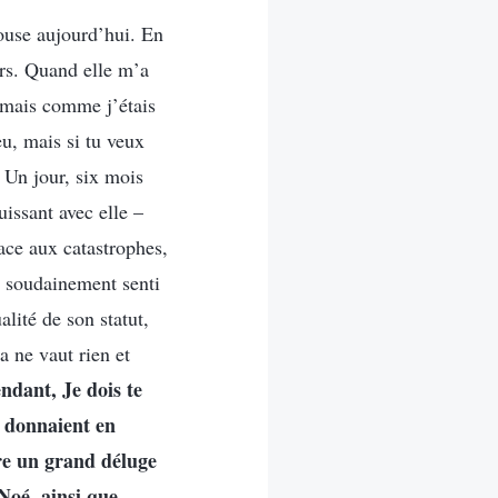
ouse aujourd’hui. En
urs. Quand elle m’a
, mais comme j’étais
eu, mais si tu veux
» Un jour, six mois
issant avec elle –
ace aux catastrophes,
ai soudainement senti
lité de son statut,
a ne vaut rien et
ndant, Je dois te
t donnaient en
tre un grand déluge
Noé, ainsi que