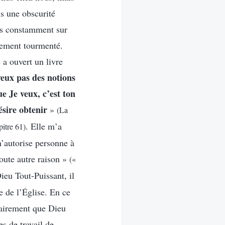
ns une obscurité
ais constamment sur
quement tourmenté.
a ouvert un livre
veux pas des notions
e Je veux, c’est ton
ésire obtenir
»
(La
. Elle m’a
pitre 61)
n’autorise personne à
toute autre raison »
(«
ieu Tout-Puissant, il
e de l’Église. En ce
lairement que Dieu
es de travail de