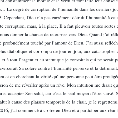
ent constamment la morale et la vertu et font taire leur consci
… Le degré de corruption de l’humanité dans les derniers jou
é. Cependant, Dieu n’a pas carrément détruit l’humanité à cau
e corruption, mais, à la place, Il a fait pleuvoir toutes sortes
t nous donner la chance de retourner vers Dieu. Quand j’ai réfl
 profondément touché par l’amour de Dieu. J’ai aussi réfléc
plus diabolique et corrompu de jour en jour, aux catastrophes 
 et à tout l’argent et au statut que je convoitais qui ne serait
xercerait Sa colère contre l’humanité perverse et la détruirait
eu et en cherchant la vérité qu’une personne peut être protégé
ssion de me réveiller après un rêve. Mon intuition me disait q
 et accepter Son salut, car c’est le seul moyen d’être sauvé. 
alut à cause des plaisirs temporels de la chair, je le regrettera
016, j’ai commencé à croire en Dieu et à participer aux réuni