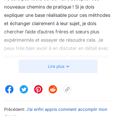
nouveaux chemins de pratique ! Si je dois
expliquer une base réalisable pour ces méthodes
et échanger clairement à leur sujet, je dois
chercher l’aide d’autres frères et sœurs plus
expérimentés et essayer de résoudre cela. Je
peux très bien avoir à en discuter en détail avec
de nombreuses personnes et à parler beaucoup
pour être efficace. Oh ! Il n’y a pas de frères et
Lire plus
sœurs comme cela autour de moi et je n’en
connais aucun non plus dans d’autres pays. Pour
moi, résoudre ce problème sera très difficile.
Cela demanderait du temps et des efforts et
j’aurais un prix élevé à payer. C’est trop d’ennuis.
Précédent:
J’ai enfin appris comment accomplir mon
J’ai aussi d’autres choses à faire dans mon