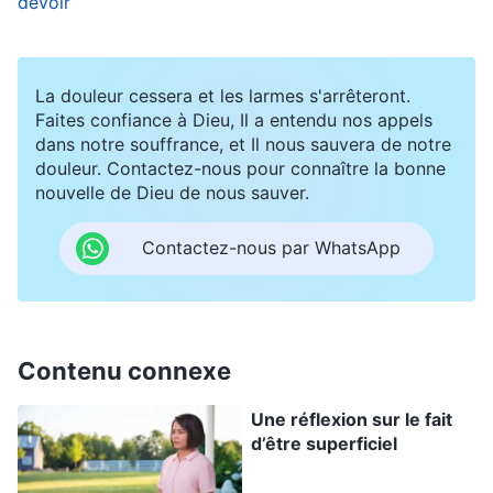
devoir
travail. Je ne peux pas consacrer tous mes
efforts à résoudre ce seul problème ! J’ai dit ce
La douleur cessera et les larmes s'arrêteront.
qu’il fallait ; ce que les autres acceptent relève de
Faites confiance à Dieu, Il a entendu nos appels
leur responsabilité. Mieux vaut l’oublier et je ne
dans notre souffrance, et Il nous sauvera de notre
douleur. Contactez-nous pour connaître la bonne
devrais pas être aussi sérieux. J’en ai plus ou
nouvelle de Dieu de nous sauver.
moins fait assez quand j’en arrive à ce stade. » Et
de cette manière, parce que ce problème n’a pas
Contactez-nous par WhatsApp
été résolu à temps, il n’y a pas eu d’amélioration
dans le travail d’évangélisation.
Contenu connexe
Au cours des quelques jours suivants, je me
sentais mal à l’aise chaque fois que j’y pensais.
Une réflexion sur le fait
Me rendant compte que mon état était mauvais,
d’être superficiel
je suis allé devant Dieu pour prier et chercher.