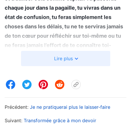
chaque jour dans la pagaille, tu vivras dans un
état de confusion, tu feras simplement les
choses dans les délais, tu ne te serviras jamais
de ton cœur pour réfléchir sur toi-même ou tu
ne feras jamais l’effort de te connaître toi-
même, tu seras toujours superficiel et brouillon.
Lire plus
De cette façon, tu n’accompliras jamais ton
devoir selon une norme acceptable. Pour
consacrer tous tes efforts à quelque chose, tu
dois d’abord y mettre tout ton cœur : ce n’est
que lorsque tu mets tout ton cœur dans
Précédent:
Je ne pratiquerai plus le laisser-faire
quelque chose que tu peux y consacrer tous
tes efforts et faire de ton mieux. Aujourd’hui, il y
Suivant:
Transformée grâce à mon devoir
a ces gens qui ont commencé à être assidus