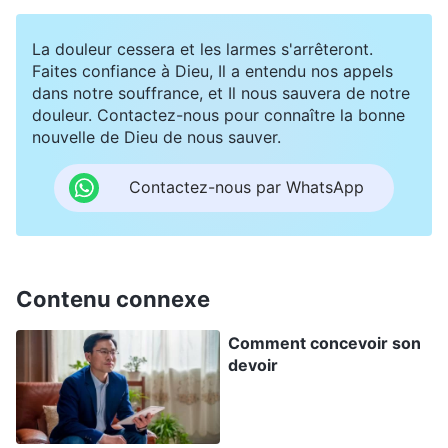
dans l’accomplissement de leur devoir, ils ont
La douleur cessera et les larmes s'arrêteront.
commencé à réfléchir à la manière d’accomplir
Faites confiance à Dieu, Il a entendu nos appels
correctement le devoir d’un être créé afin de
dans notre souffrance, et Il nous sauvera de notre
douleur. Contactez-nous pour connaître la bonne
satisfaire le cœur de Dieu. Ils ne sont pas
nouvelle de Dieu de nous sauver.
négatifs ni paresseux, ils n’attendent pas
passivement que le Supérieur donne des ordres
Contactez-nous par WhatsApp
mais prennent des initiatives. À en juger par la
façon dont vous accomplissez votre devoir,
vous êtes un peu plus efficaces qu’avant, et
Contenu connexe
même si c’est toujours en dessous de la norme,
Comment concevoir son
il y a eu un petit progrès, ce qui est bien. Mais
devoir
vous ne devez pas vous contenter du statu quo,
vous devez continuer à chercher, continuer à
grandir : ce n’est qu’alors que vous accomplirez