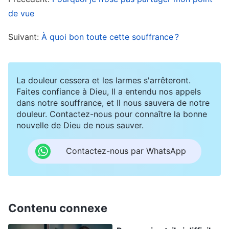
faiblesse, de rébellion et de négativité. Même
de vue
s’il arrive vraiment qu’un jour tout le monde voie
Suivant:
À quoi bon toute cette souffrance ?
son côté faible et rebelle, voie qu’il est
corrompu et qu’il n’a pas changé du tout, il
continuera à jouer la comédie. Il pense que s’il
La douleur cessera et les larmes s'arrêteront.
Faites confiance à Dieu, Il a entendu nos appels
admet avoir des tempéraments corrompus, être
dans notre souffrance, et Il nous sauvera de notre
une personne ordinaire, quelqu’un d’insignifiant,
douleur. Contactez-nous pour connaître la bonne
nouvelle de Dieu de nous sauver.
alors il perdra sa place dans le cœur des gens, il
perdra l’idolâtrie et l’adoration de tous et il aura
Contactez-nous par WhatsApp
donc complètement échoué. Et donc, quoi qu’il
arrive, il ne s’ouvrira pas aux autres de manière
candide : quoi qu’il advienne, il ne cédera son
Contenu connexe
pouvoir et son statut à personne d’autre. Au lieu
de cela, il s’efforcera de rivaliser autant qu’il le