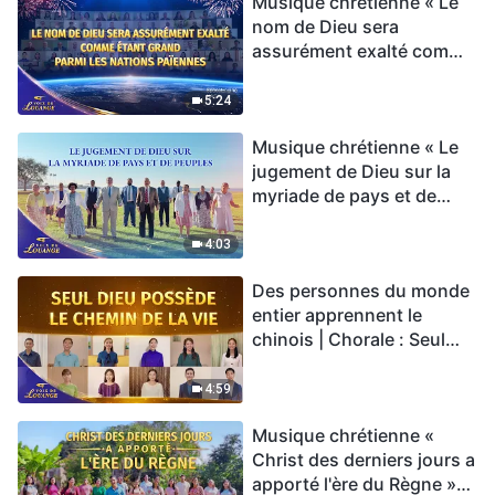
Musique chrétienne « Le
nom de Dieu sera
assurément exalté comme
étant grand parmi les
nations païennes » Hymne
5:24
choral | Voix de louange
Musique chrétienne « Le
2026
jugement de Dieu sur la
myriade de pays et de
peuples » Hymne choral |
Voix de louange 2026
4:03
Des personnes du monde
entier apprennent le
chinois | Chorale : Seul
Dieu possède le chemin
de la vie | Voix de louange
4:59
2026
Musique chrétienne «
Christ des derniers jours a
apporté l'ère du Règne »