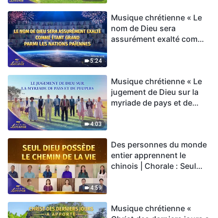
Musique chrétienne « Le
nom de Dieu sera
assurément exalté comme
étant grand parmi les
nations païennes » Hymne
5:24
choral | Voix de louange
Musique chrétienne « Le
2026
jugement de Dieu sur la
myriade de pays et de
peuples » Hymne choral |
Voix de louange 2026
4:03
Des personnes du monde
entier apprennent le
chinois | Chorale : Seul
Dieu possède le chemin
de la vie | Voix de louange
4:59
2026
Musique chrétienne «