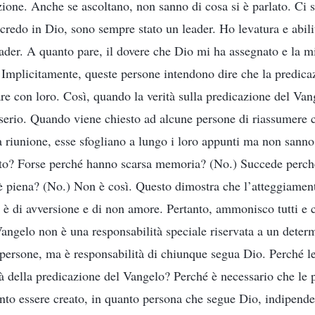
zione. Anche se ascoltano, non sanno di cosa si è parlato. Ci 
redo in Dio, sono sempre stato un leader. Ho levatura e abili
eader. A quanto pare, il dovere che Dio mi ha assegnato e la mi
. Implicitamente, queste persone intendono dire che la predic
are con loro. Così, quando la verità sulla predicazione del Van
serio. Quando viene chiesto ad alcune persone di riassumere ci
a riunione, esse sfogliano a lungo i loro appunti ma non sanno 
to? Forse perché hanno scarsa memoria? (No.) Succede perch
 è piena? (No.) Non è così. Questo dimostra che l’atteggiamen
tà è di avversione e di non amore. Pertanto, ammonisco tutti e 
Vangelo non è una responsabilità speciale riservata a un determ
persone, ma è responsabilità di chiunque segua Dio. Perché 
à della predicazione del Vangelo? Perché è necessario che le
anto essere creato, in quanto persona che segue Dio, indipende