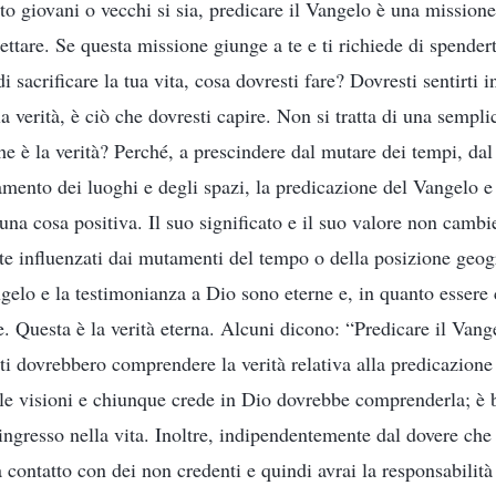
to giovani o vecchi si sia, predicare il Vangelo è una missione
ttare. Se questa missione giunge a te e ti richiede di spendert
di sacrificare la tua vita, cosa dovresti fare? Dovresti sentirti 
la verità, è ciò che dovresti capire. Non si tratta di una semplic
he è la verità? Perché, a prescindere dal mutare dei tempi, dal
mento dei luoghi e degli spazi, la predicazione del Vangelo e
na cosa positiva. Il suo significato e il suo valore non camb
e influenzati dai mutamenti del tempo o della posizione geog
gelo e la testimonianza a Dio sono eterne e, in quanto essere 
le. Questa è la verità eterna. Alcuni dicono: “Predicare il Vang
tti dovrebbero comprendere la verità relativa alla predicazion
lle visioni e chiunque crede in Dio dovrebbe comprenderla; è b
ingresso nella vita. Inoltre, indipendentemente dal dovere che 
 a contatto con dei non credenti e quindi avrai la responsabilità 