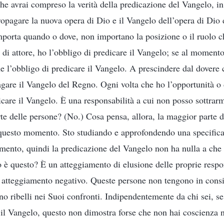
e avrai compreso la verità della predicazione del Vangelo, in 
ropagare la nuova opera di Dio e il Vangelo dell’opera di Dio 
porta quando o dove, non importano la posizione o il ruolo ch
 di attore, ho l’obbligo di predicare il Vangelo; se al moment
he l’obbligo di predicare il Vangelo. A prescindere dal dovere 
agare il Vangelo del Regno. Ogni volta che ho l’opportunità o 
care il Vangelo. È una responsabilità a cui non posso sottrarm
te delle persone? (No.) Cosa pensa, allora, la maggior parte 
 questo momento. Sto studiando e approfondendo una specifica
mento, quindi la predicazione del Vangelo non ha nulla a che
o è questo? È un atteggiamento di elusione delle proprie respon
 atteggiamento negativo. Queste persone non tengono in consi
no ribelli nei Suoi confronti. Indipendentemente da chi sei, se
e il Vangelo, questo non dimostra forse che non hai coscienza