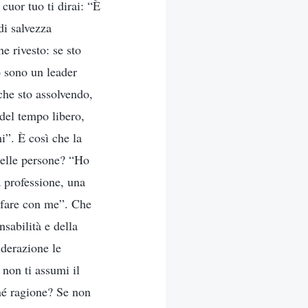
cuor tuo ti dirai: “È
di salvezza
e rivesto: se sto
o sono un leader
che sto assolvendo,
del tempo libero,
i”. È così che la
delle persone? “Ho
 professione, una
 fare con me”. Che
sabilità e della
derazione le
 non ti assumi il
 né ragione? Se non