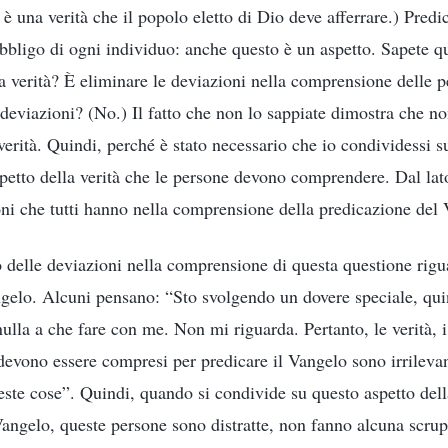
 è una verità che il popolo eletto di Dio deve afferrare.) Predi
obbligo di ogni individuo: anche questo è un aspetto. Sapete qu
a verità? È eliminare le deviazioni nella comprensione delle p
o deviazioni? (No.) Il fatto che non lo sappiate dimostra che 
verità. Quindi, perché è stato necessario che io condividessi s
spetto della verità che le persone devono comprendere. Dal lat
oni che tutti hanno nella comprensione della predicazione del
delle deviazioni nella comprensione di questa questione rigu
gelo. Alcuni pensano: “Sto svolgendo un dovere speciale, qui
lla a che fare con me. Non mi riguarda. Pertanto, le verità, i 
 devono essere compresi per predicare il Vangelo sono irrilev
este cose”. Quindi, quando si condivide su questo aspetto dell
Vangelo, queste persone sono distratte, non fanno alcuna scru