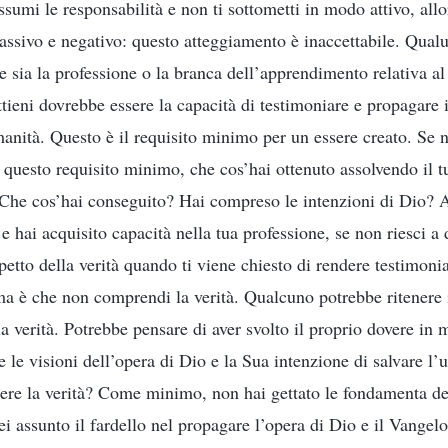
ssumi le responsabilità e non ti sottometti in modo attivo, allor
ssivo e negativo: questo atteggiamento è inaccettabile. Qualu
 sia la professione o la branca dell’apprendimento relativa al
ottieni dovrebbe essere la capacità di testimoniare e propagare 
anità. Questo è il requisito minimo per un essere creato. Se n
uesto requisito minimo, che cos’hai ottenuto assolvendo il tu
 Che cos’hai conseguito? Hai compreso le intenzioni di Dio? A
e hai acquisito capacità nella tua professione, se non riesci a 
etto della verità quando ti viene chiesto di rendere testimonia
a è che non comprendi la verità. Qualcuno potrebbe ritenere i
 verità. Potrebbe pensare di aver svolto il proprio dovere in 
 le visioni dell’opera di Dio e la Sua intenzione di salvare l
re la verità? Come minimo, non hai gettato le fondamenta del
ei assunto il fardello nel propagare l’opera di Dio e il Vangel