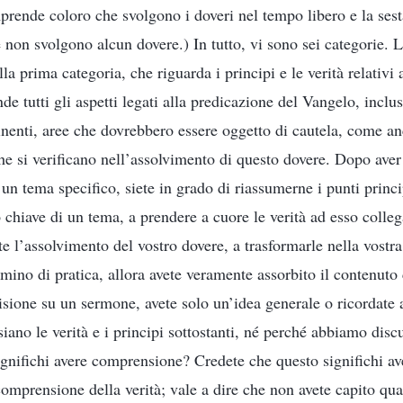
prende coloro che svolgono i doveri nel tempo libero e la sest
e non svolgono alcun dovere.) In tutto, vi sono sei categorie. L
a prima categoria, che riguarda i principi e le verità relativi 
e tutti gli aspetti legati alla predicazione del Vangelo, inclus
tinenti, aree che dovrebbero essere oggetto di cautela, come an
he si verificano nell’assolvimento di questo dovere. Dopo aver
n tema specifico, siete in grado di riassumerne i punti princi
o chiave di un tema, a prendere a cuore le verità ad esso colleg
 l’assolvimento del vostro dovere, a trasformarle nella vostra 
mino di pratica, allora avete veramente assorbito il contenuto
sione su un sermone, avete solo un’idea generale o ricordate al
iano le verità e i principi sottostanti, né perché abbiamo disc
gnifichi avere comprensione? Credete che questo significhi ave
omprensione della verità; vale a dire che non avete capito qua