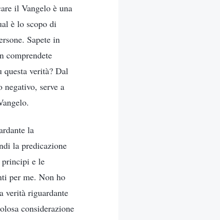
care il Vangelo è una
al è lo scopo di
ersone. Sapete in
non comprendete
u questa verità? Dal
o negativo, serve a
 Vangelo.
ardante la
ndi la predicazione
principi e le
anti per me. Non ho
a verità riguardante
polosa considerazione