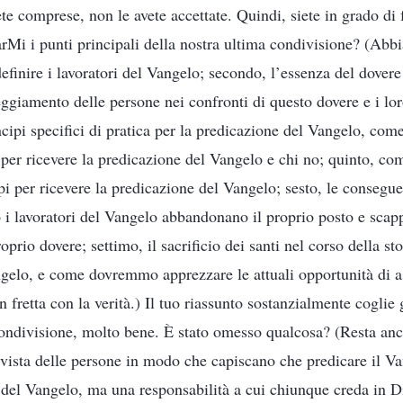
te comprese, non le avete accettate. Quindi, siete in grado di 
Mi i punti principali della nostra ultima condivisione? (Abbi
finire i lavoratori del Vangelo; secondo, l’essenza del dovere 
eggiamento delle persone nei confronti di questo dovere e i lor
incipi specifici di pratica per la predicazione del Vangelo, com
 per ricevere la predicazione del Vangelo e chi no; quinto, com
ipi per ricevere la predicazione del Vangelo; sesto, le consegu
i lavoratori del Vangelo abbandonano il proprio posto e scap
prio dovere; settimo, il sacrificio dei santi nel corso della sto
gelo, e come dovremmo apprezzare le attuali opportunità di as
n fretta con la verità.) Il tuo riassunto sostanzialmente coglie 
condivisione, molto bene. È stato omesso qualcosa? (Resta an
 vista delle persone in modo che capiscano che predicare il Va
i del Vangelo, ma una responsabilità a cui chiunque creda in 