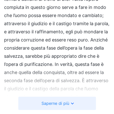
compiuta in questo giorno serve a fare in modo
che l’uomo possa essere mondato e cambiato;
attraverso il giudizio e il castigo tramite la parola,
e attraverso il raffinamento, egli può mondare la
propria corruzione ed essere reso puro. Anziché
considerare questa fase dell’opera la fase della
salvezza, sarebbe più appropriato dire che è
l’opera di purificazione. In verità, questa fase è
anche quella della conquista, oltre ad essere la
seconda fase dell’opera di salvezza. È attraverso
il giudizio e il castigo della parola che l’uomo
giunge ad essere guadagnato da Dio, ed è
Saperne di più
attraverso l’uso della parola per raffinare,
giudicare e svelare che vengono rivelate in tutto