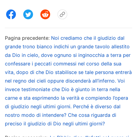
e per tutto le impurità, le nozioni, le motivazioni e
le aspirazioni individuali che albergano nel cuore
dell’uomo. Per quanto l’uomo possa essere stato
redento e perdonato per i suoi peccati, si può
Pagina precedente:
Noi crediamo che il giudizio dal
grande trono bianco indichi un grande tavolo allestito
solo ritenere che Dio non Si sia ricordato le
da Dio in cielo, dove ognuno si inginocchia a terra per
trasgressioni dell’uomo e non lo abbia trattato in
confessare i peccati commessi nel corso della sua
base ad esse. Tuttavia, quando l’uomo, il quale
vita, dopo di che Dio stabilisce se tale persona entrerà
vive in un corpo fatto di carne, non è stato
nel regno dei cieli oppure discenderà all’inferno. Voi
liberato dal peccato, può solo continuare a
invece testimoniate che Dio è giunto in terra nella
peccare, rivelando all’infinito la sua indole
carne e sta esprimendo la verità e compiendo l’opera
satanica corrotta. Questa è la vita che conduce,
di giudizio negli ultimi giorni. Perché è diverso dal
nostro modo di intendere? Che cosa riguarda di
un ciclo infinito di peccato e perdono. La
preciso il giudizio di Dio negli ultimi giorni?
maggior parte degli uomini non fa che peccare
durante il giorno per confessarsi la sera. In