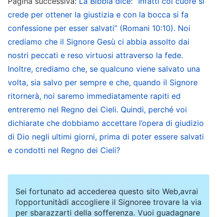
Pagina successiva:
La Bibbia dice: “Infatti col cuore si
questo modo, anche se il sacrificio per il peccato
crede per ottener la giustizia e con la bocca si fa
confessione per esser salvati” (Romani 10:10). Noi
è eternamente efficace per l’uomo, non sarà in
crediamo che il Signore Gesù ci abbia assolto dai
grado di salvarlo dal peccato. Solo metà
nostri peccati e reso virtuosi attraverso la fede.
dell’opera di salvezza è stata portata a termine,
Inoltre, crediamo che, se qualcuno viene salvato una
poiché l’uomo ha ancora un’indole corrotta. […]
volta, sia salvo per sempre e che, quando il Signore
Non è facile per l’uomo acquisire consapevolezza
ritornerà, noi saremo immediatamente rapiti ed
dei suoi peccati; egli è incapace di riconoscere la
entreremo nel Regno dei Cieli. Quindi, perché voi
sua natura profondamente radicata, e deve fare
dichiarate che dobbiamo accettare l’opera di giudizio
di Dio negli ultimi giorni, prima di poter essere salvati
affidamento al giudizio della parola per ottenere
e condotti nel Regno dei Cieli?
questo risultato. Solo così è possibile che l’uomo
cambi, a poco a poco, a partire da questo
momento.
Sei fortunato ad accederea questo sito Web,avrai
l’opportunitàdi accogliere il Signoree trovare la via
La Parola, Vol. 1: La manifestazione e l’opera di Dio, “Il
per sbarazzarti della sofferenza. Vuoi guadagnare
mistero dell’
incarnazione
(4)”