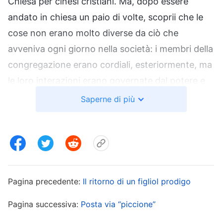
Chiesa per cinesi cristiani. Ma, dopo essere
andato in chiesa un paio di volte, scoprii che le
cose non erano molto diverse da ciò che
avveniva ogni giorno nella società: i membri della
congregazione erano cordiali, esteriormente, ma
le loro interazioni erano governate dal potere e
dal denaro. Di fronte a una tale situazione
Saperne di più
all’interno della chiesa, mi irritati molto. Pensai
tra me e me: “Oh Signore, quando ritornerai?
Quando ritornerai, i buoni saranno separati dai
malvagi e il mondo verrà purificato”. Sebbene
continuassi ad andare a messa, non riuscivo mai
Pagina precedente:
Il ritorno di un figliol prodigo
a percepire la presenza di Dio in chiesa; ciò mi
Pagina successiva:
Posta via “piccione”
amareggiava e mi deprimeva, e influenzava la