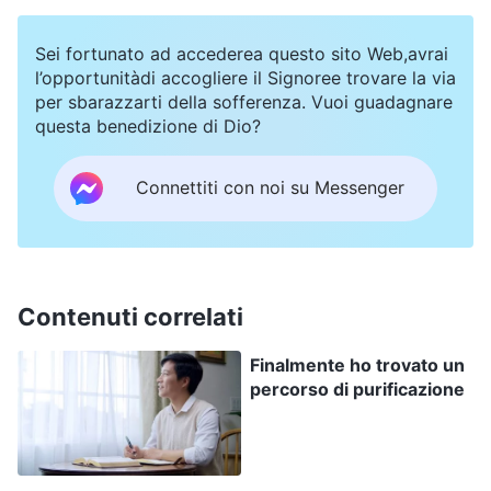
mia fede nel Signore.
Sei fortunato ad accederea questo sito Web,avrai
l’opportunitàdi accogliere il Signoree trovare la via
per sbarazzarti della sofferenza. Vuoi guadagnare
questa benedizione di Dio?
Connettiti con noi su Messenger
Contenuti correlati
Finalmente ho trovato un
percorso di purificazione
Ma poi, un giorno, nel 2015, mentre ero all’estero
per lavoro, ricevetti una chiamata da mia moglie.
Mi disse con entusiasmo: “Il Signore è ritornato: