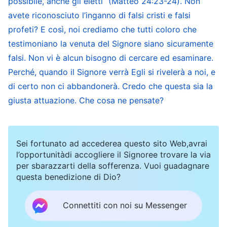
possibile, anche gli eletti” (Matteo 24:23-24). Non
vantarsi, mettersi in mostra e lodarsi per indurre
avete riconosciuto l’inganno di falsi cristi e falsi
gli altri ad andare a incontrarli, oppure eseguono
profeti? E così, noi crediamo che tutti coloro che
segni e miracoli per ingannarli. E quando le
testimoniano la venuta del Signore siano sicuramente
persone sono ingannate, se non vi è nessuno
falsi. Non vi è alcun bisogno di cercare ed esaminare.
che possa tenere condivisioni sulla verità e
Perché, quando il Signore verrà Egli si rivelerà a noi, e
risolvere questo inganno, cadono in tentazione.
di certo non ci abbandonerà. Credo che questa sia la
giusta attuazione. Che cosa ne pensate?
Ve ne sono molti esempi. Poiché i falsi Cristi non
sono la verità, la via e la vita e non offrono alcun
cammino, coloro che li seguono prima o poi
Sei fortunato ad accederea questo sito Web,avrai
saranno disonorati. Pertanto è di capitale
l’opportunitàdi accogliere il Signoree trovare la via
per sbarazzarti della sofferenza. Vuoi guadagnare
importanza per distinguere il vero Cristo dai falsi
questa benedizione di Dio?
Cristi riconoscere che soltanto Cristo è la verità,
la via e la vita. Solo Cristo può esprimere la
Connettiti con noi su Messenger
verità; i falsi Cristi sono totalmente privi della