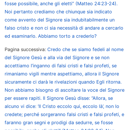
non Si è mai vantato né Si è messo in mostra; è
fosse possibile, anche gli eletti” (Matteo 24:23-24).
rimasto sempre umile e riservato. In questo
Noi pertanto crediamo che chiunque sia indicato
come avvento del Signore sia indubitabilmente un
nessuna creatura di Dio è paragonabile. Cristo
falso cristo e non ci sia necessità di andare a cercarlo
non ha mai sfruttato la Sua posizione o la Sua
ed esaminarlo. Abbiamo torto a crederlo?
identità per indurre gli altri a obbedirGli e a
seguirLo. Invece esprime la verità per giudicare,
Pagina successiva:
Credo che se siamo fedeli al nome
del Signore Gesù e alla via del Signore e se non
castigare e salvare gli esseri umani, e in tal modo
accettiamo l’inganno di falsi cristi e falsi profeti, se
li aiuta a conoscere Dio, a obbedire a Dio e a
rimaniamo vigili mentre aspettiamo, allora il Signore
essere conquistati da Lui, il che indica quanto Dio
sicuramente ci darà le rivelazioni quando Egli ritorna.
sia nobile e santo. I numerosi falsi Cristi e spiriti
Non abbiamo bisogno di ascoltare la voce del Signore
maligni, invece, sono esattamente il contrario: si
per essere rapiti. Il Signore Gesù disse: “Allora, se
presentano continuamente come Cristo e dicono
alcuno vi dice: ‘Il Cristo eccolo qui, eccolo là’, non lo
perfino che quanti non li ascoltano non possono
credete; perché sorgeranno falsi cristi e falsi profeti, e
faranno gran segni e prodigi da sedurre, se fosse
entrare nel regno dei cieli. Fanno il possibile per