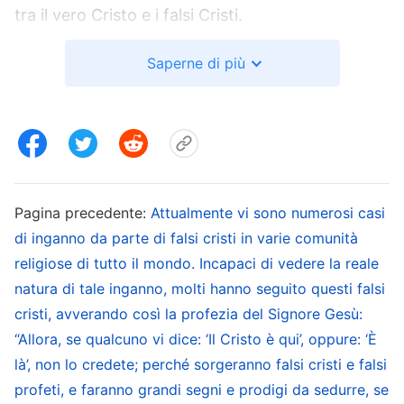
tra il vero Cristo e i falsi Cristi.
Saperne di più
Durante gli ultimi giorni Dio è rimasto a lungo
umile e riservato dopo esserSi incarnato per
compiere l’opera; lo Spirito Santo ha
testimoniato Cristo solo quando le Sue parole
hanno raggiunto il culmine conquistando varie
persone. Cristo non ha mai affermato davanti
Pagina precedente:
Attualmente vi sono numerosi casi
agli altri di essere Cristo. Non ha mai tenuto
di inganno da parte di falsi cristi in varie comunità
religiose di tutto il mondo. Incapaci di vedere la reale
lezioni agli altri dalla posizione di Cristo, né li ha
natura di tale inganno, molti hanno seguito questi falsi
sollecitati ad accoglierLo e a riconoscerLo; Egli è
cristi, avverando così la profezia del Signore Gesù:
soltanto umile e riservato, esprime la verità,
“Allora, se qualcuno vi dice: ‘Il Cristo è qui’, oppure: ‘È
provvede a ciò di cui necessitano gli esseri umani
là’, non lo credete; perché sorgeranno falsi cristi e falsi
nella vita e trasforma la loro indole di vita. Cristo
profeti, e faranno grandi segni e prodigi da sedurre, se