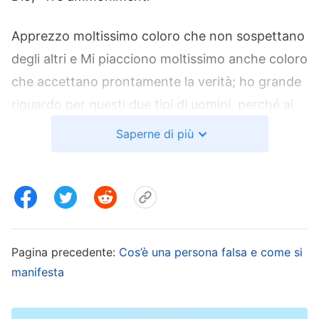
Apprezzo moltissimo coloro che non sospettano
degli altri e Mi piacciono moltissimo anche coloro
che accettano prontamente la verità; ho grande
riguardo per questi due tipi di uomini, perché ai
Miei occhi sono onesti. Se sei molto falso, allora
Saperne di più
avrai un cuore diffidente e pensieri sospettosi
riguardo a ogni faccenda e a ogni uomo. Per
questo la tua fede in Me è costruita su una base
di sospetto. Non riconoscerò mai questo tipo di
fede. Mancando di fede sincera, sarai ancor più
Pagina precedente:
Cos’è una persona falsa e come si
lontano dall’amore vero. E se sei in grado di
manifesta
dubitare di Dio e di fare congetture su di Lui a
tuo piacimento, allora sei senza ombra di dubbio