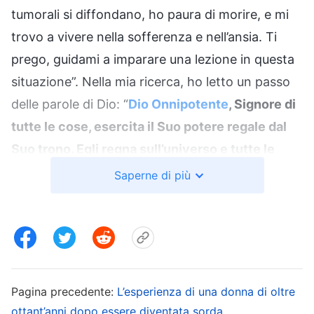
tumorali si diffondano, ho paura di morire, e mi
trovo a vivere nella sofferenza e nell’ansia. Ti
prego, guidami a imparare una lezione in questa
situazione”. Nella mia ricerca, ho letto un passo
delle parole di Dio: “
Dio Onnipotente
, Signore di
tutte le cose, esercita il Suo potere regale dal
Suo trono. Egli regna sull’universo e tutte le
cose, e compie l’azione di guidarci su tutta la
Saperne di più
terra. Saremo in ogni momento vicini a Lui, e ci
presenteremo al Suo cospetto in silenzio, senza
mai mancare neppure un momento, e sempre
con delle lezioni da apprendere. Ogni cosa,
dall’ambiente che ci circonda alle persone, gli
Pagina precedente:
L’esperienza di una donna di oltre
affari e le cose, tutto esiste in virtù del
ottant’anni dopo essere diventata sorda