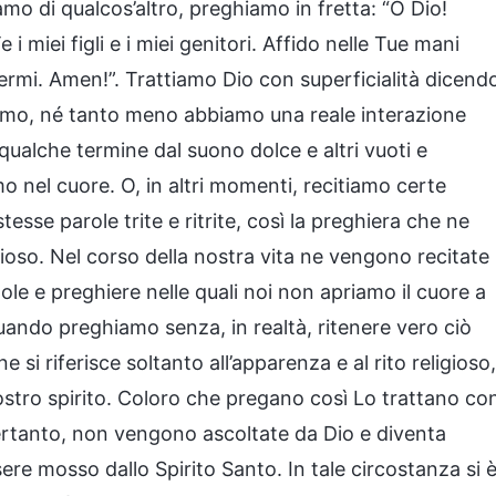
o di qualcos’altro, preghiamo in fretta: “O Dio!
 i miei figli e i miei genitori. Affido nelle Tue mani
ermi. Amen!”. Trattiamo Dio con superficialità dicend
almo, né tanto meno abbiamo una reale interazione
 qualche termine dal suono dolce e altri vuoti e
o nel cuore. O, in altri momenti, recitiamo certe
esse parole trite e ritrite, così la preghiera che ne
eligioso. Nel corso della nostra vita ne vengono recitate
ole e preghiere nelle quali noi non apriamo il cuore a
uando preghiamo senza, in realtà, ritenere vero ciò
si riferisce soltanto all’apparenza e al rito religioso,
nostro spirito. Coloro che pregano così Lo trattano co
 pertanto, non vengono ascoltate da Dio e diventa
ere mosso dallo Spirito Santo. In tale circostanza si 