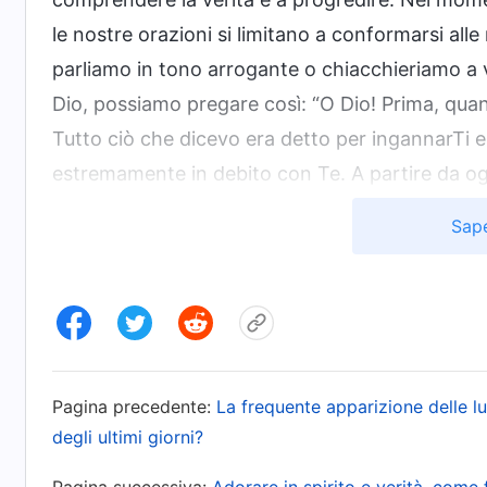
le nostre orazioni si limitano a conformarsi all
parliamo in tono arrogante o chiacchieriamo a
Dio, possiamo pregare così: “O Dio! Prima, quan
Tutto ciò che dicevo era detto per ingannarTi e
estremamente in debito con Te. A partire da og
pensi in cuor mio, Ti adorerò con cuore sincero
Sape
questa maniera, dal profondo del cuore, allora 
ribellati a Lui e desideriamo ancora di più penti
quel punto, sentiremo che il nostro rapporto c
faccia con Lui. È il risultato che otteniamo qua
Pagina precedente:
La frequente apparizione delle 
Aprire il nostro cuore a Dio non ha nulla a che 
degli ultimi giorni?
parole enfatiche o di un linguaggio ricercato. Bas
stato, cercare la Sua guida e la Sua illuminazio