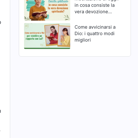
in cosa consiste la
vera devozione
spirituale?
o
Come avvicinarsi a
Dio: i quattro modi
migliori
n
è