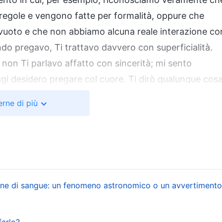
e regole e vengono fatte per formalità, oppure che
 vuoto e che non abbiamo alcuna reale interazione co
do pregavo, Ti trattavo davvero con superficialità.
 non Ti parlavo affatto con sincerità; mi sento
gi desidero pregare col cuore. Ti dirò qualunque cos
 e Ti chiederò di guidarmi”. Quando ci apriamo a Dio i
rne di più
il cuore è mosso. Ci accorgiamo poi di quanto ci siam
rci davvero al Suo cospetto e parlarGli con sincerità. A
on Dio è molto intimo, come se stessimo faccia a
ndo apriamo il nostro cuore a Dio.
lune di sangue: un fenomeno astronomico o un avvertimento
fare con quante cose Gli diciamo o con l’uso o meno d
ta aprirGli il nostro cuore e dirGli il nostro vero
ne, ed Egli ci ascolterà anche se pronunciamo solo