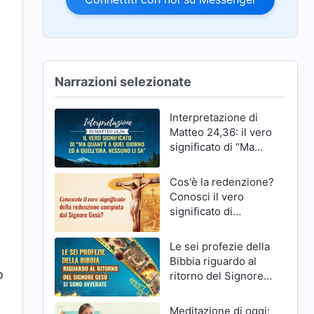
Narrazioni selezionate
Interpretazione di
Matteo 24,36: il vero
significato di “Ma
quant’è a quel giorno
ed a quell’ora,
Cos'è la redenzione?
nessuno li sa”
Conosci il vero
significato di
redenzione del
Signore Gesù?
Le sei profezie della
Bibbia riguardo al
o
ritorno del Signore
Gesù si sono
avverate
Meditazione di oggi: