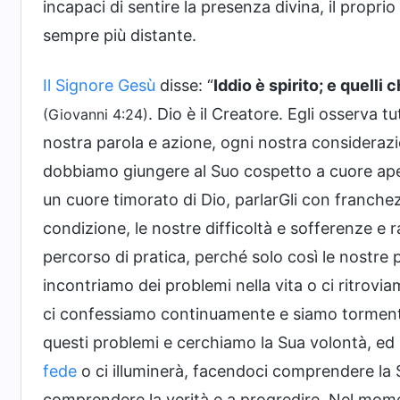
incapaci di sentire la presenza divina, il propri
sempre più distante.
Il Signore Gesù
disse: “
Iddio è spirito; e quelli 
. Dio è il Creatore. Egli osserva t
(Giovanni 4:24)
nostra parola e azione, ogni nostra considera
dobbiamo giungere al Suo cospetto a cuore ap
un cuore timorato di Dio, parlarGli con franchez
condizione, le nostre difficoltà e sofferenze e 
percorso di pratica, perché solo così le nostre 
incontriamo dei problemi nella vita o ci ritrovi
ci confessiamo continuamente e siamo tormentat
questi problemi e cerchiamo la Sua volontà, ed 
fede
o ci illuminerà, facendoci comprendere la 
comprendere la verità e a progredire. Nel mom