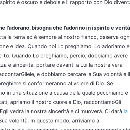
o spirito è oscuro e debole e il rapporto con Dio divent
che l’adorano, bisogna che l’adorino in ispirito e verità
utta la terra ed è sempre al nostro fianco, osserva ogn
zione e idea. Quando noi Lo preghiamo, Lo adoriamo e
erto. Quando Lo preghiamo, perciò, dobbiamo avere
za e sincerità, portare davanti a Lui la nostra vera
raccontarGliele, e dobbiamo cercare la Sua volontà e il
preghiere si conformeranno al volere di Dio. Se
amo in una situazione a causa della quale pecchiamo e
i, apriamo il nostro cuore a Dio, raccontiamoGli
Egli vedrà la nostra sincerità e ci muoverà. Ci darà
la
Sua volontà. In questo modo, arriviamo a
ento in cui, per esempio, riconosciamo veramente ch