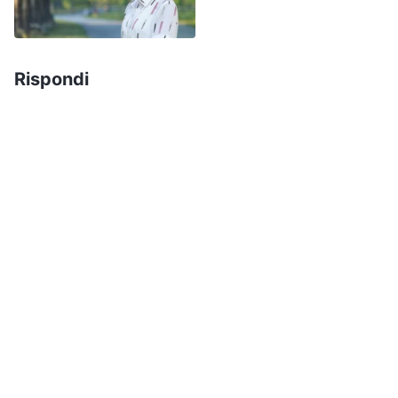
né cercavano le verità principi quando avevano
dei problemi, preferendo affidarsi a me e
aspettare che fossi io a risolvere i loro problemi,
Rispondi
cosa che li portava a non progredire nelle loro
abilità.
Un giorno, il nostro supervisore è venuto a
controllare il nostro lavoro e ha riscontrato che il
lavoro non veniva assegnato in modo
ragionevole. Ha detto che una parte del lavoro
poteva essere assegnata ai membri del gruppo e
che io avrei dovuto dedicare più tempo al mio
lavoro di capogruppo, incluso il controllo
dell’avanzamento del lavoro e la risoluzione di
eventuali problemi di competenze che fossero