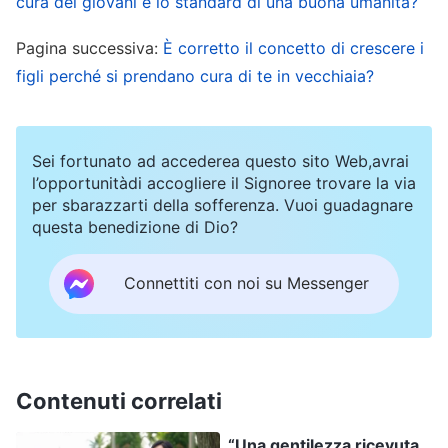
lavoravo fino a notte inoltrata per portare a
cura dei giovani è lo standard di una buona umanità?
termine tutto da me. In realtà, mentre lavoravo
Pagina successiva:
È corretto il concetto di crescere i
mi pareva ingiusto ed ero piena di risentimento.
figli perché si prendano cura di te in vecchiaia?
Sentivo che quello era chiaramente il loro lavoro,
eppure dovevo svolgerlo io dedicandoci più
Sei fortunato ad accederea questo sito Web,avrai
tempo e a volte ero così occupata da non avere
l’opportunitàdi accogliere il Signoree trovare la via
tempo per le devozioni spirituali. Ma non osavo
per sbarazzarti della sofferenza. Vuoi guadagnare
esprimere nessuna di queste lamentele ad alta
questa benedizione di Dio?
voce. Così mi consolavo rassegnatamente
Connettiti con noi su Messenger
dicendo: “È meglio essere generosa e
premurosa, prendermi cura degli altri e non
essere così meschina, altrimenti sembrerà che
abbia un cattivo carattere”. In seguito, tutti i
Contenuti correlati
fratelli e le sorelle del mio gruppo hanno detto
“Una gentilezza ricevuta