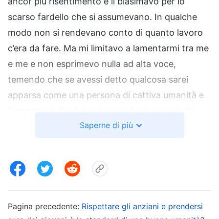
ancor più risentimento e li biasimavo per lo
scarso fardello che si assumevano. In qualche
modo non si rendevano conto di quanto lavoro
c’era da fare. Ma mi limitavo a lamentarmi tra me
e me e non esprimevo nulla ad alta voce,
temendo che se avessi detto qualcosa sarei
apparsa come una persona di cattiva umanità e
ingenerosa. Così, per quanto fossi impegnata,
Saperne di più
cercavo di fare il più possibile da sola. A volte,
quando assegnavo il lavoro in base al
programma del gruppo, se reagivano bene non
c’erano problemi; se invece sembravano
scontenti o si lamentavano, esitavo ad
assegnare il lavoro a loro e semplicemente
Pagina precedente:
Rispettare gli anziani e prendersi