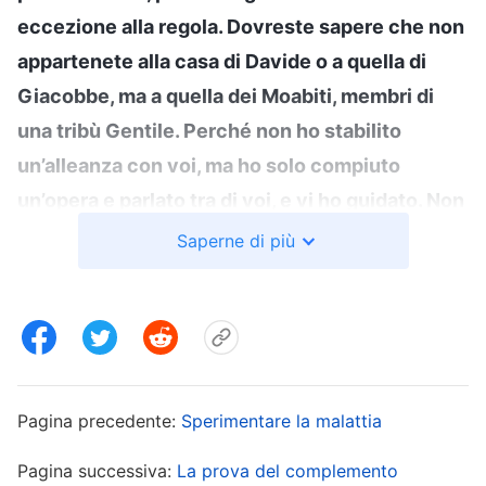
eccezione alla regola. Dovreste sapere che non
appartenete alla casa di Davide o a quella di
Giacobbe, ma a quella dei Moabiti, membri di
una tribù Gentile. Perché non ho stabilito
un’alleanza con voi, ma ho solo compiuto
un’opera e parlato tra di voi, e vi ho guidato. Non
ho versato il Mio sangue per voi. Ho solo
Saperne di più
compiuto un’opera tra di voi a motivo della Mia
testimonianza. Non lo sapevate?
”
(La Parola, Vol.
1: La manifestazione e l’opera di Dio, “Essenza e
. Ero così sorpresa. Mi
identità dell’uomo”)
chiedevo: “Siamo davvero discendenti di Moab?
Pagina precedente:
Sperimentare la malattia
Egli era figlio di Lot e di sua figlia. Era frutto della
Pagina successiva:
La prova del complemento
dissolutezza, di origini impure: come potremmo