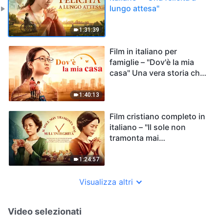
lungo attesa"
1:31:39
Film in italiano per
famiglie – "Dov'è la mia
casa" Una vera storia che
commuove fino alle
lacrime.
1:40:13
Film cristiano completo in
italiano – "Il sole non
tramonta mai
sull'integrità" Una storia
vera
1:24:57
Visualizza altri
Video selezionati