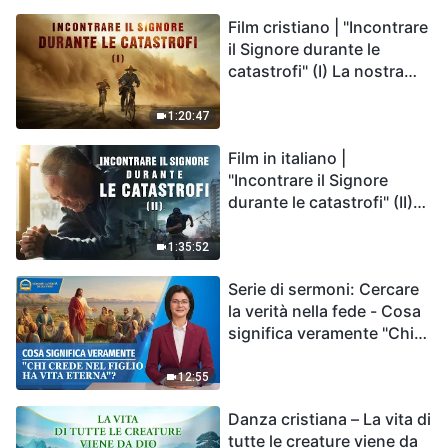
Film cristiano | "Incontrare
il Signore durante le
catastrofi" (I) La nostra
casa, la Terra, è sull'orlo
del precipizio, dove è
1:20:47
diretta l'umanità?
Film in italiano |
"Incontrare il Signore
durante le catastrofi" (II)
Le calamità degli ultimi
giorni arrivano. Come
1:35:52
possiamo entrare nel
Serie di sermoni: Cercare
Regno di Dio?
la verità nella fede - Cosa
significa veramente "Chi
crede nel Figlio ha vita
eterna"?
12:55
Danza cristiana – La vita di
tutte le creature viene da