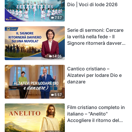
Dio | Voci di lode 2026
7:57
Serie di sermoni: Cercare
la verità nella fede - Il
Signore ritornerà davvero
su una nuvola?
14:06
Cantico cristiano –
Alzatevi per lodare Dio e
danzare
5:57
Film cristiano completo in
italiano – "Anelito"
Accogliere il ritorno del
Signore Gesù