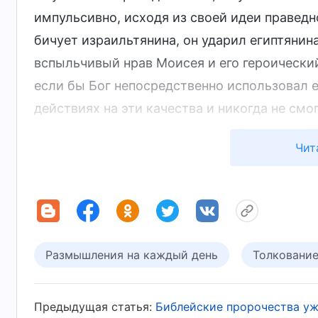
импульсивно, исходя из своей идеи праведно
бичует израильтянина, он ударил египтянин
вспыльчивый нрав Моисея и его героический
если бы Бог непосредственно использовал е
действиях на эти качества и никогда не смо
вывести израильтян из Египта. Вот почему Б
Чит
чтобы он был более пригодным для использ
обстановке Моисей не только постоянно мол
и господство Бога, и полагался на Бога в 
темперамента природные признаки были сте
Богу. Поэтому, когда Бог призвал Моисея в
Размышления на каждый день
Толковани
Египта, Моисей смог принять и повиноватьс
благополучно выполнил Божье поручение.
Предыдущая статья:
Библейские пророчества уж