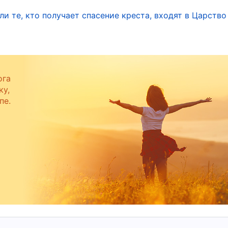
вергся испытаниям, во время которых его
ли те, кто получает спасение креста, входят в Царство
ны, а у него самого развились язвы по всему
икогда не согрешил своими устами; он не
 Бога все. Он также был в состоянии искать волю
л, Иегова и взял; да будет имя Иеговы
ога
ку,
 мы будем принимать от Бога, а злого не будем
пе.
ю веру, страх и подчинение Богу, чтобы сказать эт
о Боге. Причина, по которой Иов твердо стоять в
аний, заключалась в том, что он верил, что Бог
ство и дети были даны ему Богом, поэтому у Бога
щество, он должен принять и подчиниться.
творенного существа и безоговорочно
ством о Боге. Позже Бог явился Иову из бури, и
оворит с ним Своими собственными устами; он