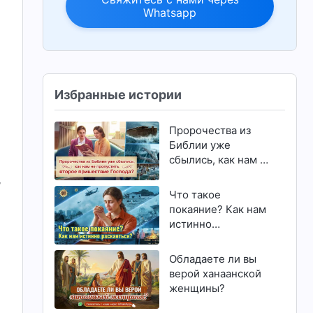
Whatsapp
Избранные истории
Пророчества из
Библии уже
сбылись, как нам не
пропустить второе
,
пришествие
Что такое
Господа?
покаяние? Как нам
истинно
раскаяться?
Обладаете ли вы
верой ханаанской
женщины?