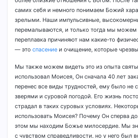
более близкие отношения с Богом. После т
самих себя и немного понимаем Божий хара
зрелыми. Наши импульсивные, высокомерны
перемалываются, и только тогда мы можем 
переплавка причиняют нам какие-то физичес
— это
спасение
и очищение, которые чрезвы
Мы также можем видеть это из опыта святых
использовал Моисея, Он сначала 40 лет зак
перенес все виды трудностей, ему было не с
зверями и суровой погодой. Его жизнь посто
страдал в таких суровых условиях. Некотор
использовать Моисея? Почему Он сперва дол
этом мы находим Божье милосердие. Мы з
с чувством справедливости, но у него был 