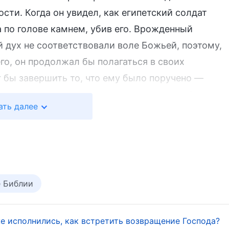
сти. Когда он увидел, как египетский солдат
а по голове камнем, убив его. Врожденный
 дух не соответствовали воле Божьей, поэтому,
го, он продолжал бы полагаться в своих
г бы завершить то, что ему было поручено —
ог велел Моисею оставаться в пустыне 40 лет,
ать далее
ования Богом. В такой трудной, враждебной
ился и взывал к Богу, но и видел всемогущество
своем постоянном выживании. Его исполненные
рты, и он развил подлинную веру и подчинение
ыполнить Свое поручение вывести израильтян из
е Библии
я без сопротивления, и под водительством Бога о
е исполнились, как встретить возвращение Господа?