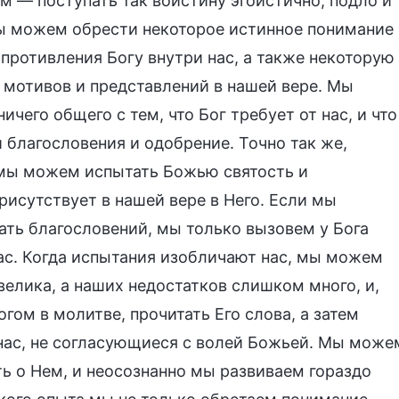
м — поступать так воистину эгоистично, подло и
ы можем обрести некоторое истинное понимание
 противления Богу внутри нас, а также некоторую
мотивов и представлений в нашей вере. Мы
ичего общего с тем, что Бог требует от нас, и что
благословения и одобрение. Точно так же,
 мы можем испытать Божью святость и
рисутствует в нашей вере в Него. Если мы
ать благословений, мы только вызовем у Бога
нас. Когда испытания изобличают нас, мы можем
елика, а наших недостатков слишком много, и,
ом в молитве, прочитать Его слова, а затем
нас, не согласующиеся с волей Божьей. Мы може
ть о Нем, и неосознанно мы развиваем гораздо