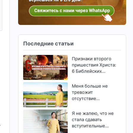
Последние статьи
Признаки второго
пришествия Христа:
6 Библейских
пророчеств
исполнились
Меня больше не
тревожит
отсутствие
способностей и
талантов
Я не жалею, что не
стала сдавать
у
вступительные
экзамены в