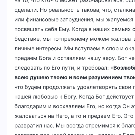
на то, что кто-то может разочароваться, осл
сделали. Но реальность такова, что, сталки
или финансовые затруднения, мы жалуемся н
посвящать себя Ему. Когда в наших семьях 
бедствие, мы по-прежнему можем жаловатьс
личные интересы. Мы вступаем в спор и ока
предаем Бога и оставляем нашу веру. Бог н
следовать по Его пути, и требовал: «
Возлюби
всею душею твоею и всем разумением тво
что будем продолжать удовлетворять свои 
нашей любовью к Богу. Когда Бог действуе
благодарим и восхваляем Его, но когда Он э
жаловаться на Него, а то и предаем Его. Эт
развратил нас. Мы всегда стремимся к благо