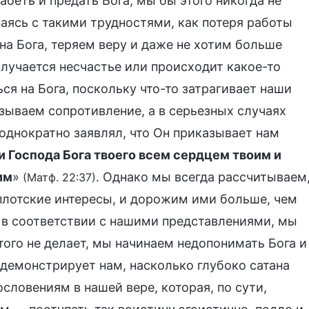
абеть и предать Бога, мы бы этого никогда не
ваясь с такими трудностями, как потеря работы
а Бога, теряем веру и даже не хотим больше
случается несчастье или происходит какое-то
я на Бога, поскольку что-то затрагивает наши
зываем сопротивление, а в серьезных случаях
еоднократно заявлял, что Он приказывает нам
 Господа Бога твоего всем сердцем твоим и
им
»
. Однако мы всегда рассчитываем
(Матф. 22:37)
плотские интересы, и дорожим ими больше, чем
т в соответствии с нашими представлениями, мы
того не делает, мы начинаем недопонимать Бога и
о демонстрирует нам, насколько глубоко сатана
словениям в нашей вере, которая, по сути,