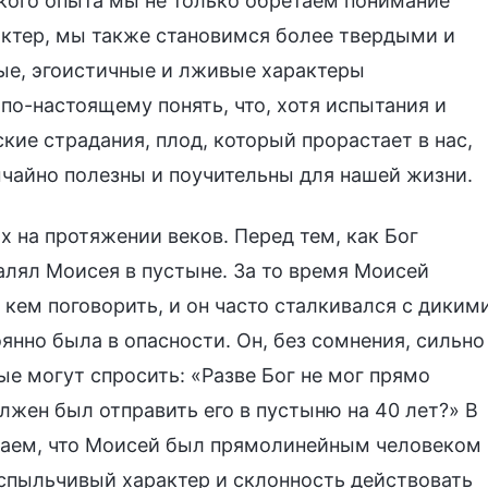
акого опыта мы не только обретаем понимание
ктер, мы также становимся более твердыми и
е, эгоистичные и лживые характеры
по-настоящему понять, что, хотя испытания и
кие страдания, плод, который прорастает в нас,
чайно полезны и поучительны для нашей жизни.
 на протяжении веков. Перед тем, как Бог
алял Моисея в пустыне. За то время Моисей
 кем поговорить, и он часто сталкивался с диким
янно была в опасности. Он, без сомнения, сильно
ые могут спросить: «Разве Бог не мог прямо
жен был отправить его в пустыню на 40 лет?» В
наем, что Моисей был прямолинейным человеком
вспыльчивый характер и склонность действовать