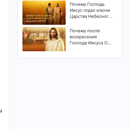
Почему Господь
Иисус отдал ключи
Царства Небесного
Петру
Почему после
воскресения
Господа Иисуса Он
явился людям?
м