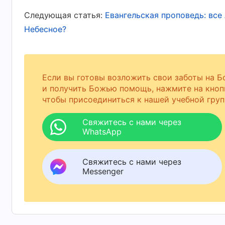
В Библии также есть история Иова. Иов под
Следующая статья:
Евангельская проповедь: все 
имущество было разграблено, дети уничтоже
Небесное?
телу, но, несмотря на свои страдания, он н
жаловался на Бога, но сердцем принимал от
Бога, и в конечном итоге сказал: «Иегова да
Если вы готовы возложить свои заботы на Б
благословенно!»
и получить Божью помощь, нажмите на кноп
и «Неужели доброе
(Иов. 1:21)
чтобы присоединиться к нашей учебной груп
принимать?»
. Он полагался на сво
(Иов. 2:10)
и тем самым твердо стоять в свидетельстве 
Свяжитесь с нами через
WhatsApp
свидетельстве во время таких великих испыт
управляет всем сущим, и что все его имуще
Свяжитесь с нами через
было право забрать их. Как сотворенное су
Messenger
Способность Иова придерживаться места со
подчиняться Творцу была твердым свидетель
Иов узрел спину Бога и услышал, как Бог г