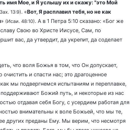
ть имя Мое, и Я услышу их и скажу: "это Мой
. «
Вот, Я расплавил тебя, но не как
(Зах. 13:9)
я
»
. А в 1 Петра 5:10 сказано: «Бог же
(Исаи. 48:10)
 славу Свою во Христе Иисусе, Сам, по
шит вас, да утвердит, да укрепит, да соделает
ть, что воля Божья в том, что Он допускает,
 очистить и спасти нас; это драгоценное
 как мы подвергнемся испытаниям и переплавке,
 поддерживают Божий путь, и некоторые из нас
остью отдавая себя Богу, с усердием работая для
лностью внимательны к воле Божьей, что мы те,
нее других преданы Ему. Мы верим, что несмотря