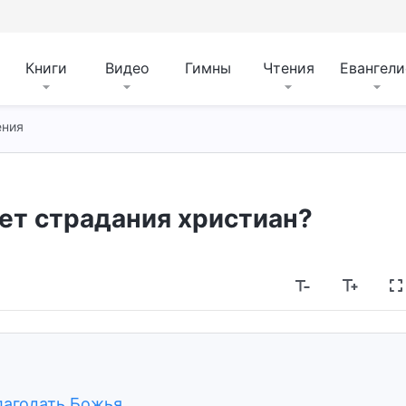
Книги
Видео
Гимны
Чтения
Евангели
ения
ет страдания христиан?
лагодать Божья