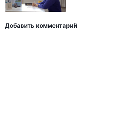
поразить тебя? Если ты твердо стоишь за
справедливость, может ли это сбить тебя с
ног? Если у тебя действительно есть
Добавить комментарий
сильное стремление к жизни, может ли
тогда жизнь ускользнуть от тебя? Если у
тебя нет истины, то это не потому, что она
тебя игнорирует, но потому, что ты
сторонишься ее. Если ты не можешь стоять
твердо ради справедливости, то это не
потому, что с ней что-то не так, но
поскольку ты полагаешь, что она не
соответствует фактам. Если после
многолетних поисков ты не обрел жизнь, то
это не потому, что жизнь „бессовестна“ по