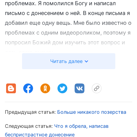
проблемах. Я помолился Богу и написал
письмо с донесением о ней. В конце письма я
добавил еще одну вещь. Мне было известно о
проблемах с одним видеороликом, поэтому я
попросил Божий дом изучить этот вопрос и
дать свою оценку.
Читать далее
Когда я уже собирался отправить
законченное письмо, у меня стали возникать
сомнения. Я подумал: «Я раньше вносил ей
предложения и указывал на проблемы в том,
как она исполняет свой долг, но обернулось
Предыдущая статья:
Больше никакого позерства
все нехорошо, и она отослала меня домой.
Следующая статья:
Что я обрела, написав
Теперь я даже не могу исполнять свой долг.
беспристрастное донесение