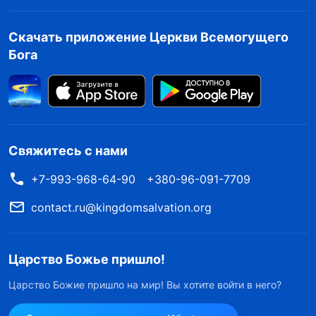
желаешь вести подобный образ спокойной и
безопасной жизни и умереть в невежестве.
Скачать приложение Церкви Всемогущего
То, чего ты должен достигать — это
Бога
стремление быть завоеванным Богом; это
твоя святая обязанность. Если ты доволен
лишь тем, что был завоеван, тогда ты
прогоняешь от себя само существование
Свяжитесь с нами
света. Ты должен проходить через
+7-993-968-64-90
+380-96-091-7709
трудности ради истины, ты должен отдать
себя истине, ты должен терпеть унижение
contact.ru@kingdomsalvation.org
ради истины, и, чтобы приобрести больше
истины, ты должен перенести больше
Царство Божье пришло!
страданий. Это то, что ты должен делать
»
Царство Божие пришло на мир! Вы хотите войти в него?
(Слово, том I. Божье явление и работа. Жизненный