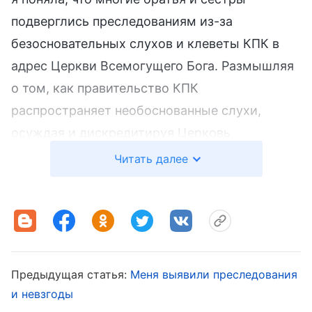
подверглись преследованиям из-за
безосновательных слухов и клеветы КПК в
адрес Церкви Всемогущего Бога. Размышляя
о том, как правительство КПК
распространяет необоснованные слухи,
осуждая и дискредитируя Церковь
Всемогущего Бога, я осознала, что их
Читать далее
непосредственная цель — Бог, и Он
испытывает огромные и бесчисленные
унижения и страдания. В этой ситуации я
думала лишь о своих страданиях, но ни разу
не задумалась о том, что чувствует Бог,
Предыдущая статья:
Меня выявили преследования
сталкиваясь с этой клеветой и нападками. Я
и невзгоды
вспомнила гимн Божьих слов «
Бог