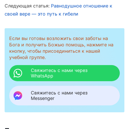
Следующая статья:
Равнодушное отношение к
претерпевает великие мучения ради
своей вере — это путь к гибели
спасения человека
»: «
Теперь Бог стал
плотью, чтобы выполнить Свою
незавершенную работу, судить этот век и
Если вы готовы возложить свои заботы на
Бога и получить Божью помощь, нажмите на
окончить его, спасти человека от океана
кнопку, чтобы присоединиться к нашей
страданий, полностью завоевать человека и
учебной группе.
преобразить его жизнь-характер. Бог провел
Свяжитесь с нами через
много бессонных ночей ради работы
WhatsApp
человечества и ради освобождения
человечества от страданий и темных сил,
Свяжитесь с нами через
Messenger
черных, как ночь. Он спустился из
высочайшего места в самые глубины земли,
чтобы жить в этой геенне человеческой. О-
о! Он живет с людьми от края до края земли,