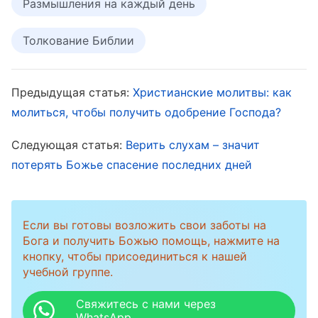
прежде надлежит Ему много пострадать и
Размышления на каждый день
быть отвержену родом сим
»
.
(Лк. 17:24-25)
Толкование Библии
Китайское правительство — это
атеистическое правительство, сама его
сущность — противление Богу, и поэтому
Предыдущая статья:
Христианские молитвы: как
молиться, чтобы получить одобрение Господа?
осуждение им Церкви Всемогущего Бога не
является чем-то странным. Однако все
Следующая статья:
Верить слухам – значит
пасторы и старейшины современного
потерять Божье спасение последних дней
религиозного мира ожидают возвращения
Господа, так почему же тогда они не ищут и
Если вы готовы возложить свои заботы на
не исследуют явление и работу Всемогущего
Бога и получить Божью помощь, нажмите на
Бога, а вместо этого отчаянно
кнопку, чтобы присоединиться к нашей
учебной группе.
сопротивляются и осуждают Его? Это
заслуживает тщательного рассмотрения. На
Свяжитесь с нами через
WhatsApp