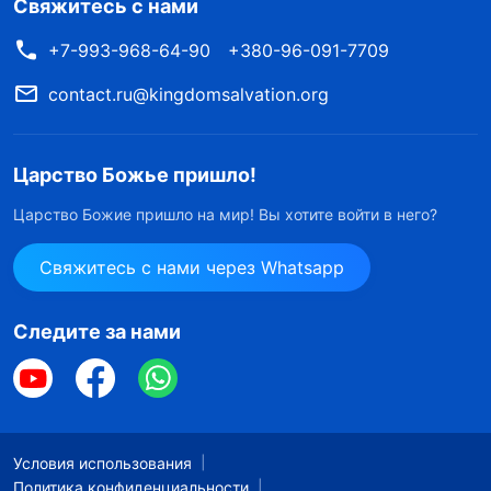
Свяжитесь с нами
путь и будучи навсегда неспособными
+7-993-968-64-90
+380-96-091-7709
приветствовать возвращение Господа.
contact.ru@kingdomsalvation.org
Как мы можем быть уверены, что
Восточная Молния — это истинный
Царство Божье пришло!
путь?
Царство Божие пришло на мир! Вы хотите войти в него?
Как же тогда мы можем быть уверены, что
Свяжитесь с нами через Whatsapp
Восточная Молния — это истинный путь?
Давайте прочитаем слова Всемогущего Бога.
Следите за нами
Всемогущий Бог говорит: «
Каков
основополагающий принцип при поиске
истинного пути? Ты должен взглянуть на то,
есть ли в этом работа Святого Духа или нет,
Условия использования
являются ли данные слова выражением
Политика конфиденциальности