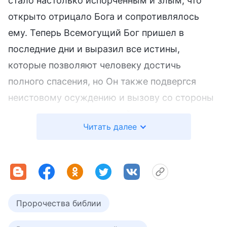
стало настолько испорченным и злым, что
открыто отрицало Бога и сопротивлялось
ему. Теперь Всемогущий Бог пришел в
последние дни и выразил все истины,
которые позволяют человеку достичь
полного спасения, но Он также подвергся
неистовому осуждению и вызову со стороны
религиозного мира и китайского
Читать далее
правительства и был отвергнут этим
поколением. Это в точности соответствует
следующим словам Господа Иисуса: «
Ибо,
как молния, сверкнувшая от одного края
неба, блистает до другого края неба, так
Пророчества библии
будет Сын Человеческий в день Свой. Но