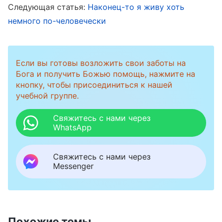
мой образ жизни и даже вся моя жизнь
Следующая статья:
Наконец-то я живу хоть
немного по-человечески
полностью изменились. В слове Бога я
увидела: «
Участь человека находится под
контролем рук Божьих. Ты не способен
Если вы готовы возложить свои заботы на
контролировать себя: несмотря на
Бога и получить Божью помощь, нажмите на
кнопку, чтобы присоединиться к нашей
постоянную суету и заботу о самом себе,
учебной группе.
человек так и остается неспособным себя
контролировать. Если бы ты знал, что ждет
Свяжитесь с нами через
WhatsApp
тебя в будущем, если бы мог
контролировать собственную участь,
Свяжитесь с нами через
остался бы ты при этом творением?
»
(Слово,
Messenger
том I. Божье явление и работа. Восстановление
нормальной жизни человека и введение его в
. Веские слова
прекрасное место назначения)
Похожие темы