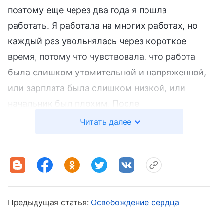
поэтому еще через два года я пошла
работать. Я работала на многих работах, но
каждый раз увольнялась через короткое
время, потому что чувствовала, что работа
была слишком утомительной и напряженной,
или зарплата была слишком низкой, или
начальник был плохим. После
повторяющихся неудач я полностью потеряла
Читать далее
уверенность в себе и чувствовала, что моя
мечта стать сильной и успешной женщиной
отошла очень далеко от реальности.
В 2005 году я имела честь принять работу
Предыдущая статья:
Освобождение сердца
Всемогущего Бога последних дней. С тех пор