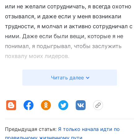
или не желали сотрудничать, я всегда охотно
отзывался, и даже если у меня возникали
трудности, я молчал и активно сотрудничал с
ними. Даже если были вещи, которые я не
понимал, я подыгрывал, чтобы заслужить
похвалу моих лидеров.
Чтобы быть на хорошем счету у моих
Читать далее
лидеров и выделиться среди своих коллег, я
начал выяснять, как достичь своих целей: я
изменил свой подход к работе Евангелия,
больше не наставляя терпеливо своих
братьев и сестер. Если они сообщали о
Предыдущая статья:
Я только начала идти по
каких-либо трудностях в проповедовании, я
правильному жизненному пути