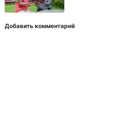
и полностью потерял работу Святого Духа.
Вскоре после этого меня заменили. Когда я
услышал эту новость, это было как нож в
Добавить комментарий
сердце
—
что станет с моим лицом, статусом
и будущим? Бог судил и обличал меня, но я не
понимал своей природы. Напротив, я
размышлял о том, как лидеры будут
анализировать меня в других местах: как я
посмотрю в глаза людям, что подумают те,
кто знает меня? Застряв в сетях сатаны, я
начал ворчать, сожалея о том, что выполнял
свой долг в качестве лидера, что если бы я не
взял на себя эту роль, этого никогда не
случилось бы... Чем больше я думал, тем