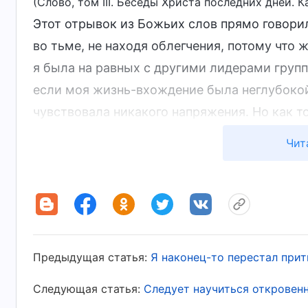
(Слово, том III. Беседы Христа последних дней. 
Этот отрывок из Божьих слов прямо говорил
во тьме, не находя облегчения, потому что ж
я была на равных с другими лидерами групп
если моя жизнь-вхождение была неглубокой
чувствовала никакого напряжения. Но как то
пьедестал. Мне казалось, что поскольку я о
Чит
всех отношениях, и что если есть что-то, че
свысока и скажут, что я не справляюсь с э
меня свысока, во время собраний я не спра
исключительно работой. Когда на собрания 
проблемы будут разоблачены в ее присутств
Предыдущая статья:
Я наконец-то перестал прит
сообщала о трудностях в работе, создавая 
что я умею решать проблемы и справляюсь с
Следующая статья:
Следует научиться откровенн