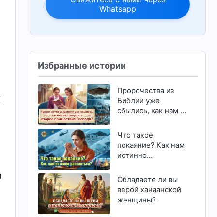
Whatsapp
Избранные истории
Пророчества из
я
Библии уже
сбылись, как нам не
пропустить второе
пришествие
Что такое
Господа?
покаяние? Как нам
истинно
раскаяться?
и
Обладаете ли вы
верой ханаанской
женщины?