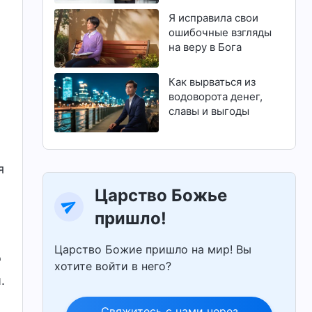
магистратуру
Я исправила свои
ошибочные взгляды
на веру в Бога
Как вырваться из
водоворота денег,
славы и выгоды
я
Царство Божье
пришло!
Царство Божие пришло на мир! Вы
о
хотите войти в него?
.
Свяжитесь с нами через