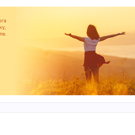
ешать трудности братьев и сестер. Я думала лишь
ус. Я действительно была такой эгоистичной!
ога
му я постоянно притворялась и маскировалась,
ку,
пе.
Какой развращенный характер управлял этим? Я
авильные слова и позитивные вещи — это для
и обладает огромным стремлением к Богу.
 качествами, также скажут, что истина правильн
Для чего я живу? Я живу ради престижа, статуса,
 разве у меня есть достоинство? В чем смысл
ь средством для погони за наградами и
ожил во всё это свою душу и жизненные силы, и
ишло время, когда Бог вознаградит добрых и
жен обрести венец и получить свою награду.
у? Быть обычным человеком, заурядным, таким