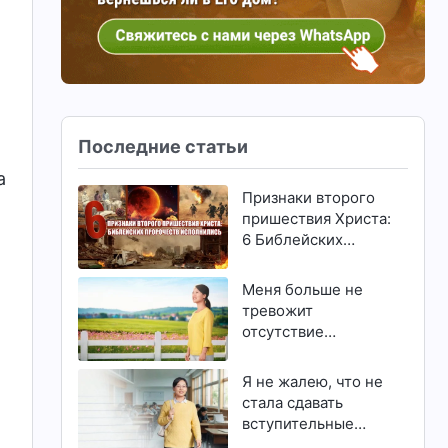
Последние статьи
а
Признаки второго
пришествия Христа:
6 Библейских
пророчеств
исполнились
Меня больше не
тревожит
отсутствие
способностей и
талантов
Я не жалею, что не
стала сдавать
вступительные
экзамены в