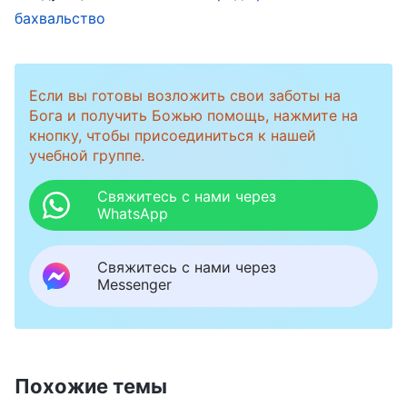
бахвальство
ситуацию.
Когда обо всем узнали мои братья и сестры,
Если вы готовы возложить свои заботы на
они пришли меня поддержать и прочитали
Бога и получить Божью помощь, нажмите на
мне отрывок из Божьих слов: «
Когда
кнопку, чтобы присоединиться к нашей
учебной группе.
случается болезнь, это от Божьей любви, и
за этим непременно стоят Его благие
Свяжитесь с нами через
WhatsApp
намерения. Хотя тело твое, быть может,
претерпевает некоторое страдание, не
Свяжитесь с нами через
воспринимай идеи от сатаны. Восхваляй Бога
Messenger
посреди болезни и радуйся Богу посреди
своей хвалы. Не теряй бодрости духа перед
лицом болезни, продолжай искать вновь и
Похожие темы
вновь, и не сдавайся — тогда Бог воссияет на