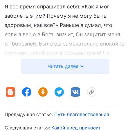
Я все время спрашивал себя: «Как я мог
заболеть этим? Почему я не могу быть
здоровым, как все?» Раньше я думал, что
если я верю в Бога, значит, Он защитит меня
от болезней. Было бы замечательно спокойно
исполнять свой долг в Божьем доме! Но
теперь я был болен и понятия не имел,
Читать далее
поправлюсь ли когда-нибудь, а в случае
ухудшения мог даже лишиться жизни. Эти
мысли меня очень огорчали, и я много раз
представал перед Богом, чтобы помолиться.
Я просил у Бога веры и силы, просил Его
Предыдущая статья:
Путь благовествования
вести и просвещать меня, чтобы я понял Его
волю и познал, как мне пройти через эту
Следующая статья:
Какой вред приносит