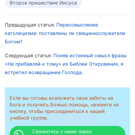
Второе пришествие Иисуса
на протяжении многих лет верили в Господа,
приняли это, я удивилась и подумала: «Может
Предыдущая статья:
Переосмысление
Господь действительно вернулся? Эти
католицизма: поставлены ли священнослужители
проповедники уже много лет верят в Господа
Богом?
и понимают Библию. У них есть собственное
мнение и голова на плечах, и им было нелегко
Следующая статья:
Поняв истинный смысл фразы
«Не прибавляй к тому» из Библии Откровения, я
принять Восточную Молнию. Похоже, что
встретил возвращение Господа.
Восточная Молния обладает некой истиной,
которую я должна искать. Но брат Сюй не
позволял нам искать этот путь, так сможем
Если вы готовы возложить свои заботы на
ли мы встретить Господа, если будем делать
Бога и получить Божью помощь, нажмите на
кнопку, чтобы присоединиться к нашей
то, что он говорит?
Господь Иисус
сказал:
учебной группе.
„
Просите, и дано будет вам; ищите, и
Свяжитесь с нами через
найдете; стучите, и отворят вам
“
.
(Мф. 7:7)