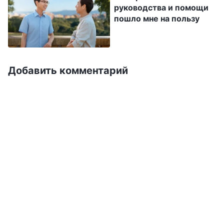
хочет закрывать эту тему. В итоге многие
руководства и помощи
братья и сестры настроились против диакона
пошло мне на пользу
и стали ее третировать. На рабочих встречах
она вступала в противоборство с диаконом, и
несколько других сестер вставали на ее
Добавить комментарий
сторону. Диакон по благовестию вообще не
могла работать, и это серьезно мешало
работе церкви. Услышав это, я была в шоке. Я
знала, что диакон официально извинилась
перед Ли Цзе, и я сама побеседовала с Ли Цзе
об этом. Я сказала, что ей необходимо
познать себя — не углубляться в дела, а
усвоить урок. Но я не ожидала, что она
продолжит стоять на своем и откажется