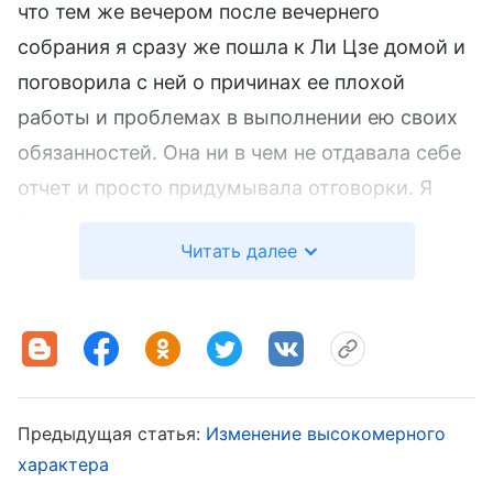
что тем же вечером после вечернего
собрания я сразу же пошла к Ли Цзе домой и
поговорила с ней о причинах ее плохой
работы и проблемах в выполнении ею своих
обязанностей. Она ни в чем не отдавала себе
отчет и просто придумывала отговорки. Я
была очень расстроена ее поведением. После
Читать далее
этого я провела с ней еще много бесед, чтобы
помочь ей лучше исполнять свой долг, но
работать лучше она так и не начала. Я стала
сильно переживать по этому поводу. В
скором времени одна из лидеров написала
мне несколько писем, справляясь об
Предыдущая статья:
Изменение высокомерного
характера
изменении долга Ли Цзе. Я выкрутилась,