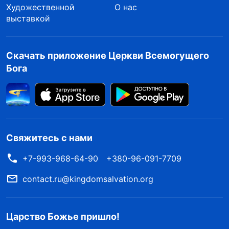
Художественной
О нас
оказывала дурное влияние. Следуя
выставкой
принципам, ее необходимо было уволить, а
затем, если она так и не раскается, исключить
Скачать приложение Церкви Всемогущего
из церкви. Услышав это, я упала духом. Я
Бога
думала о том, как сильно она страдала и как
от всего отказалась. Разве не обидно будет,
если ее выгонят? Когда я служила диаконом
по благовестию, она очень помогла мне, и в
Свяжитесь с нами
той церкви я была самым близким ей
+7-993-968-64-90
+380-96-091-7709
человеком. Казалось, с моей стороны будет
совершенно бессердечно, если я не замолвлю
contact.ru@kingdomsalvation.org
о ней слово. Смогу ли я когда-нибудь
посмотреть ей в глаза, если ее на самом деле
Царство Божье пришло!
выгонят? Я была уверена, что она обидится на