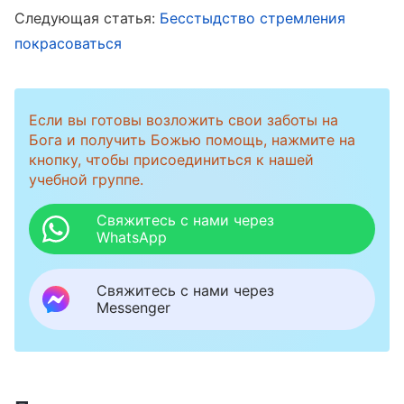
сказав, что пока не нашла хорошей замены.
Следующая статья:
Бесстыдство стремления
Ли Цзе отказывалась прислушиваться к
покрасоваться
советам, а также без разрешения вступила в
небезопасный контакт с одной сестрой, за
Если вы готовы возложить свои заботы на
которой могла наблюдать полиция. У меня не
Бога и получить Божью помощь, нажмите на
было другого выбора, кроме как отстранить
кнопку, чтобы присоединиться к нашей
учебной группе.
ее от исполнения долга.
Свяжитесь с нами через
Позже церковь поставила меня во главе
WhatsApp
евангельской работы, и я стала думать о Ли
Цзе. Она, несчастная, сидела дома, и у нее не
Свяжитесь с нами через
Messenger
было обязанности, которую она могла бы
выполнять. Евангельская работа сильно
мотивировала ее, так что это казалось