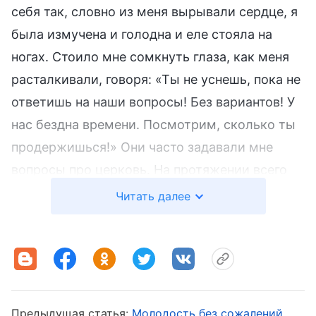
себя так, словно из меня вырывали сердце, я
была измучена и голодна и еле стояла на
ногах. Стоило мне сомкнуть глаза, как меня
расталкивали, говоря: «Ты не уснешь, пока не
ответишь на наши вопросы! Без вариантов! У
нас бездна времени. Посмотрим, сколько ты
продержишься!» Они часто задавали мне
вопросы про церковь. На протяжении всего
этого испытания я очень нервничала и
Читать далее
ужасалась одной мысли о том, что по
неосторожности могу о чем-то
проговориться. Я измучилась и физически, и
духовно, но когда я подумала, что достигла
предела того, что могу переносить и что
Предыдущая статья:
Молодость без сожалений