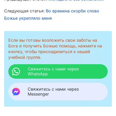
больше не выдержу, Бог просветил меня,
Следующая статья:
Во времена скорби слово
приведя на память один отрывок из Его слова:
Божье укрепляло меня
«
Когда ты сталкиваешься со страданиями,
ты должен быть способным не обращать
внимания на плоть и не роптать на Бога.
Если вы готовы возложить свои заботы на
Когда Бог скрывает Себя от тебя, ты должен
Бога и получить Божью помощь, нажмите на
кнопку, чтобы присоединиться к нашей
обладать способностью иметь веру, чтобы
учебной группе.
следовать за Ним, сохранять свою прежнюю
Свяжитесь с нами через
любовь, не позволяя ей пошатнуться или
WhatsApp
исчезнуть. Что бы ни делал Бог, ты должен
подчиниться Его плану, должен быть
Свяжитесь с нами через
Messenger
готовым скорее проклясть собственную
плоть, нежели ропать против Него.
Сталкиваясь с испытаниями, ты должен