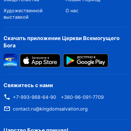
нибудь неважное. Если я буду продолжать в
Художественной
О нас
том же духе, кто знает, к каким еще пыткам
выставкой
они прибегнут?» Но вслед за этой мыслью
сразу пришла следующая: «Нет! Я не могу
Скачать приложение Церкви Всемогущего
ничего рассказывать! Если я выдам хоть
Бога
слово, они будут требовать все больше и
больше. Как только я это сделаю,
остановиться будет невозможно, и тогда я
точно стану Иудой». Осознав это, я поняла,
Свяжитесь с нами
что чуть не попала в ловушку сатаны. Это
+7-993-968-64-90
+380-96-091-7709
было опасно! Что за жуткие, омерзительные
бесы! Они решили ударить по слабому месту
contact.ru@kingdomsalvation.org
и методом кнута и пряника заставить меня
предать церковь. Я не могла позволить себе
Царство Божье пришло!