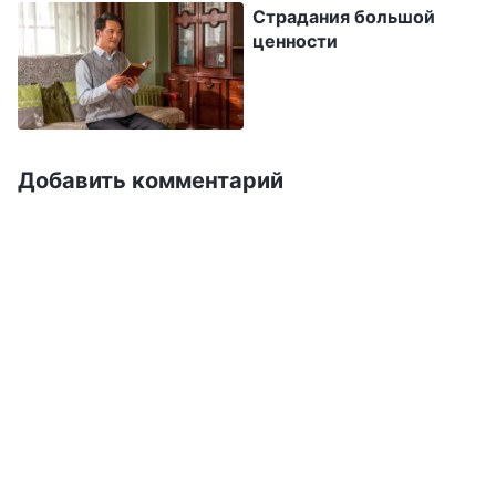
Страдания большой
использовал мою физическую слабость.
ценности
Чтобы заставить меня подчиниться, он
надеялся воспользоваться моим желанием
защитить свою плоть и жить в комфорте и
покое. Я не могла позволить ему обмануть
Добавить комментарий
меня и заставить меня жить, как трусливый и
позорный Иуда. Я была готова жить по
Божьему слову, отвергнуть плоть и поступать
по Божьей любви. Я скорее прокляну
собственную плоть, нежели возропщу на Бога
или предам Его. Божьи слова стали для меня
источником неисчерпаемой силы и придали
мне решимость претерпеть страдания. К
полуночи третьего дня пришел мужчина