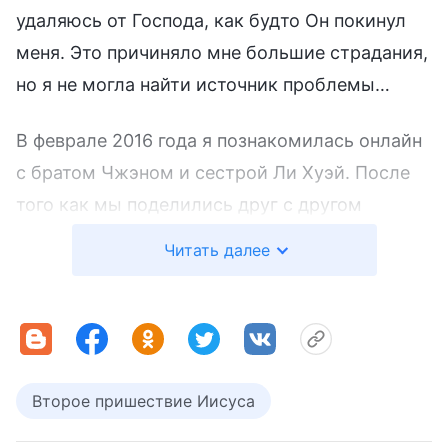
удаляюсь от Господа, как будто Он покинул
меня. Это причиняло мне большие страдания,
но я не могла найти источник проблемы…
В феврале 2016 года я познакомилась онлайн
с братом Чжэном и сестрой Ли Хуэй. После
того как мы поделились друг с другом
переживаниями, связанными с верой в
Читать далее
Господа, я рассказала им о своем
недоумении, почему моя церковь стала
бесплодным пастбищем. Брат Чжэн сказал
мне: «Не только твоя церковь уныла и
опустошена: все религиозное сообщество
Второе пришествие Иисуса
сейчас уныло. Оно похоже на пустынный