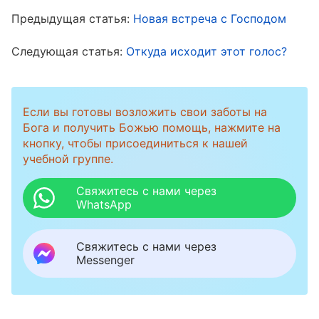
храм, который стал вертепом разбойников,
Предыдущая статья:
Новая встреча с Господом
когда
Господь Иисус
выполнял Свою работу.
Следующая статья:
Откуда исходит этот голос?
Если мы поймем, как этот храм опустел
изначально, то узнаем, почему религиозное
сообщество теперь настолько уныло и
Если вы готовы возложить свои заботы на
заброшено. Когда Господь Иисус завершил
Бога и получить Божью помощь, нажмите на
кнопку, чтобы присоединиться к нашей
Период Закона и начал Период Благодати,
учебной группе.
Святой Дух
не выполнял работу в храме, а
проводил ее вместо этого над теми людьми,
Свяжитесь с нами через
WhatsApp
которые приняли Господа Иисуса и
последовали за Ним. Тех, кто поклонялся
Свяжитесь с нами через
Иегове, работа Святого Духа не коснулась,
Messenger
потому что они не могли идти в ногу с
темпами работы Бога. Без Божьей защиты и