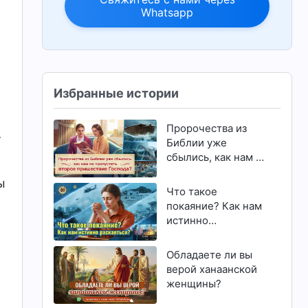
Whatsapp
Избранные истории
Пророчества из
т
Библии уже
сбылись, как нам не
пропустить второе
ы
пришествие
Что такое
Господа?
покаяние? Как нам
истинно
раскаяться?
Обладаете ли вы
верой ханаанской
женщины?