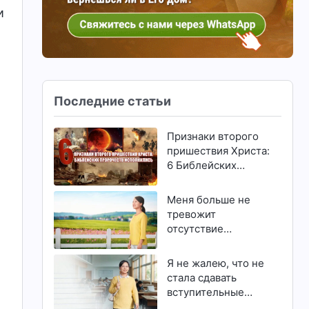
и
Последние статьи
Признаки второго
а
пришествия Христа:
6 Библейских
пророчеств
исполнились
Меня больше не
о
тревожит
отсутствие
способностей и
талантов
Я не жалею, что не
стала сдавать
вступительные
экзамены в