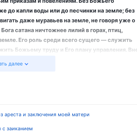
им приказам и повелениям. Без Божьего
е до капли воды или до песчинки на земле; без
вигать даже муравьев на земле, не говоря уже о
 Бога сатана ничтожнее лилий в горах, птиц,
 земле. Его роль среди всего сущего — служить
жить Божьему труду и Его плану управления. Вн
натура, и насколько зла его сущность,
ать далее
так это покорно выполнять свою функцию:
воположность. Таковы суть и положение сатаны.
ана с могуществом, не связана с властью; это
 лишь машина в услужении у Бога!
»
(Слово, том II. 
и слова дали мне веру и силу. Бог владычествует
из ареста и заключения моей матери
ла находятся в Божьих руках. КПК и злые люди,
руках Божьих. В глазах Бога они хуже даже
и с заиканием