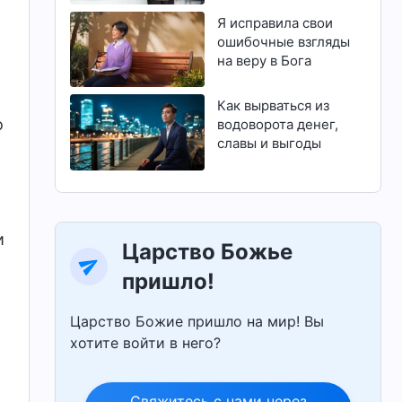
магистратуру
Я исправила свои
ошибочные взгляды
на веру в Бога
Как вырваться из
о
водоворота денег,
славы и выгоды
и
Царство Божье
пришло!
Царство Божие пришло на мир! Вы
хотите войти в него?
Свяжитесь с нами через