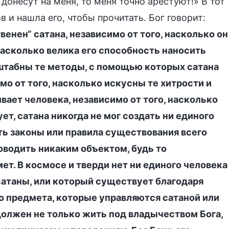
 донесут на меня, то меня точно арестуют!» В тот
 и нашла его, чтобы прочитать. Бог говорит:
енен“ сатана, независимо от того, насколько он
 насколько велика его способность наносить
сштабны те методы, с помощью которых сатана
мо от того, насколько искусны те хитрости и
вает человека, независимо от того, насколько
ет, сатана никогда не мог создать ни единого
ть законы или правила существования всего
ководить никаким объектом, будь то
. В космосе и тверди нет ни единого человека
сатаны, или который существует благодаря
го предмета, которые управляются сатаной или
должен не только жить под владычеством Бога,