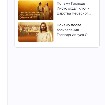
Почему Господь
Иисус отдал ключи
Царства Небесного
Петру
Почему после
воскресения
Господа Иисуса Он
явился людям?