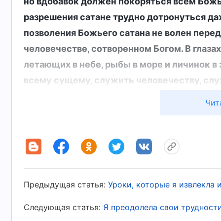
но вдобавок должен покоряться всем Божь
разрешения сатане трудно дотронуться даж
позволения Божьего сатана не волен перед
человечестве, сотворенном Богом. В глазах
летающих в небе, рыбы в море и личинок в
всему сущему, служить человечеству, слу
зависимости от того, насколько злобна его 
Чит
единственное, что может сделать сатана, 
прислуживать Богу и создавать Ему проти
Его сущность не связана с жизнью, не связ
всего лишь игрушка в руках Божьих, всего
. Божь
познании Бога. Сам Бог, уникальный Бог I)
Предыдущая статья:
Уроки, которые я извлекла 
над всем и контролирует все. Все вещи и де
как бы они ни бесчинствовали, — все они в 
Следующая статья:
Я преодолела свои трудност