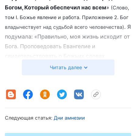
Богом, Который обеспечил нас всем
»
(Слово,
том I. Божье явление и работа. Приложение 2. Бог
. Я
владычествует над судьбой всего человечества)
подумала: «Правильно, моя жизнь исходит от
Бога. Проповедовать Евангелие и
свидетельствовать о Божьих словах
большему числу людей, чтобы они могли
Читать далее
принять Божье
спасение
— это самое
справедливое из всех дел! Но из-за того, что
меня арестовали за веру и я доставила семье
беспокойство и хлопоты, мне казалось, что я
заставила их волноваться и опозорила их,
Следующая статья:
Дни амнезии
словно совершила что-то плохое. Я совсем не
различала, что правильно, а что нет! Верить в