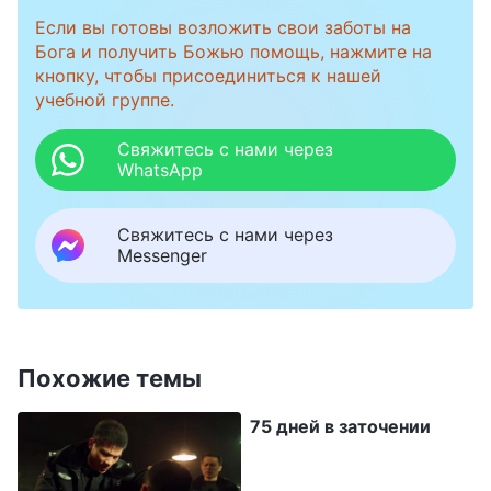
Бога и проповедовать Евангелие — это самое
Если вы готовы возложить свои заботы на
Бога и получить Божью помощь, нажмите на
справедливое дело. В вопросах веры у меня
кнопку, чтобы присоединиться к нашей
должны быть свои убеждения». Когда я так
учебной группе.
подумала, то больше не чувствовала себя
Свяжитесь с нами через
скованной.
WhatsApp
Несколько дней спустя КПК начала
Свяжитесь с нами через
Messenger
распространять по телевидению, в крупных
СМИ и в интернете беспочвенные слухи и
заблуждения, чтобы оклеветать
Церковь
Всемогущего Бога
, и начала массово
Похожие темы
арестовывать христиан из Церкви. Услышав
75 дней в заточении
эти беспочвенные слухи, моя семья начала за
мной следить. Они часто звонили мне, чтобы