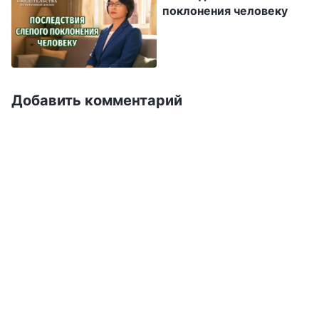
понимание слова Божьего происходит, когда
поклонения человеку
ты претворяешь истину в жизнь. И ты
должен уяснить, что „понимание истины
достигается только путем ее претворения в
жизнь“. Сегодня, прочитав слово Божье, ты
Добавить комментарий
можешь просто сказать, что знаешь Божье
слово, но не можешь сказать, что ты его
понимаешь. Кто-то скажет, что сначала
нужно понять истину, прежде чем
практиковать ее, но это лишь отчасти верно
и не совсем точно. Прежде чем обрести
знание истины, вы не испытали эту истину
на себе. Чувствовать, что вы понимаете то,
что слышите в проповеди, не является