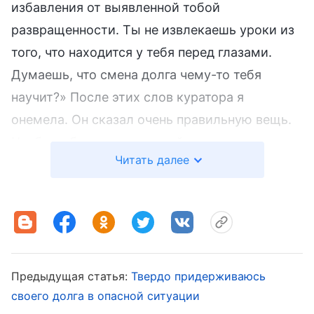
избавления от выявленной тобой
развращенности. Ты не извлекаешь уроки из
того, что находится у тебя перед глазами.
Думаешь, что смена долга чему-то тебя
научит?» После этих слов куратора я
онемела. Он сказал очень правильную вещь.
Чтобы избавиться от своей развращенности,
Читать далее
мне нужно сосредоточиться на извлечении
уроков из текущих проблем и поиске истины.
Позже я прочитала такие Божьи слова:
«
Истины, которыми должен обладать
человек, находятся в словах Божьих и
Предыдущая статья:
Твердо придерживаюсь
являются самыми благодатными и
своего долга в опасной ситуации