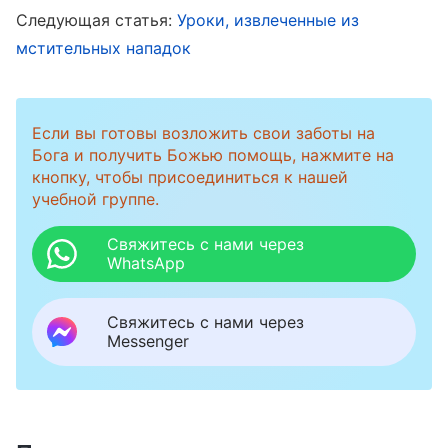
полезными для человечества. Это здравие
Следующая статья:
Уроки, извлеченные из
для вашего тела и питание; то, что помогает
мстительных нападок
людям восстановить свою нормальную
человечность, и истины, которыми должен
вооружиться человек. Чем больше вы
Если вы готовы возложить свои заботы на
Бога и получить Божью помощь, нажмите на
практикуете
слово Божье
, тем быстрее
кнопку, чтобы присоединиться к нашей
расцветет ваша жизнь и тем яснее станет
учебной группе.
истина. По мере того, как вы будете
Свяжитесь с нами через
повышаться в духовном росте, вам все
WhatsApp
больше будут проясняться вещи духовного
мира, и вы все больше будете укрепляться,
Свяжитесь с нами через
Messenger
чтобы восторжествовать над сатаной.
Многие истины, которые вам не понятны,
прояснятся, когда вы станете применять