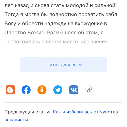
лет назад и снова стать молодой и сильной!
Тогда я могла бы полностью посвятить себя
Богу и обрести надежду на вхождение в
Царство Божие. Размышляя об этом, я
беспокоилась о своем месте назначения.
Однажды ко мне пришла моя
Читать далее
руководительница и сказала: «Учитывая твой
преклонный возраст и высокое давление, мы
переводим тебя на общие работы, не
требующие постоянной беготни». Мне было
трудно принять эту новость. Мне очень
нравилась работа по поливу, и я не
Предыдущая статья:
Как я избавилась от чувства
ненависти
собиралась от нее отказываться, но теперь