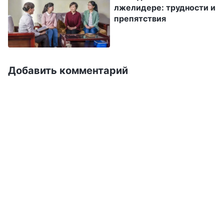
могла дышать. Этот перевод так расстроил
лжелидере: трудности и
препятствия
меня, что я не спала всю ночь.
На следующий день проводилось собрание
работников по поливу, и я увидела куратора
Добавить комментарий
Чжао Ляна, проезжающего мимо моего дома.
Видеть, как он едет на собрание, было для
меня настоящим ударом. Если бы меня не
перевели, я бы пошла туда с ним, но теперь
уже поезд ушел. Почему я такая старая и
больная? Думая обо всем этом, я ощущала в
душе ужасную пустоту и не знала, что делать
дальше. Я просто сидела на стуле, глядя в
окно на небо. Мне казалось, что моя