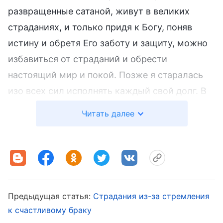
развращенные сатаной, живут в великих
страданиях, и только придя к Богу, поняв
истину и обретя Его заботу и защиту, можно
избавиться от страданий и обрести
настоящий мир и покой. Позже я старалась
изо всех сил исполнять каждый свой долг. В
университете я активно поддерживала
Читать далее
сокурсниц, которые не могли регулярно
ходить на собрания, в меру своих
возможностей обеспечивая им общение и
помощь. Видя, что эти сестры понимают
Божьи намерения и могут регулярно
Предыдущая статья:
Страдания из-за стремления
собираться, я очень радовалась и считала,
к счастливому браку
что это значимое дело.