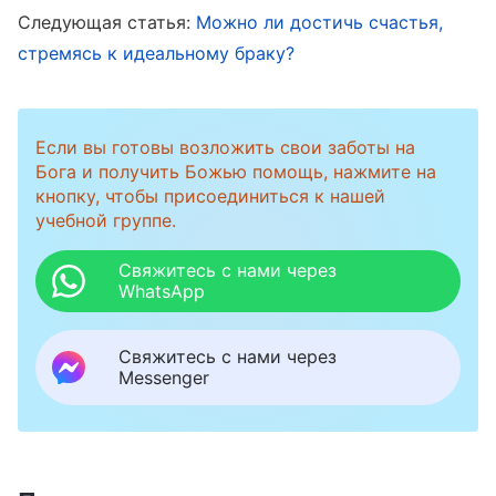
Следующая статья:
Можно ли достичь счастья,
Я думала о том, что мой парень еще не
стремясь к идеальному браку?
пришел к Богу, и хотела как можно скорее
поделиться с ним Евангелием, чтобы он тоже
Если вы готовы возложить свои заботы на
смог получить Божье
спасение
последних
Бога и получить Божью помощь, нажмите на
дней. Если он тоже будет верить в Бога, то по
кнопку, чтобы присоединиться к нашей
учебной группе.
окончании учебы мы сможем вместе
следовать за Богом и исполнять свой долг.
Свяжитесь с нами через
WhatsApp
Общая цель и стремление наверняка сделают
нас очень счастливыми. Однако всякий раз,
Свяжитесь с нами через
когда я заговаривала с ним о вере в Бога, он
Messenger
только слегка улыбался мне и иногда просто
отвечал: «Да, конечно». Видя его
безразличное отношение к вере в Бога, я