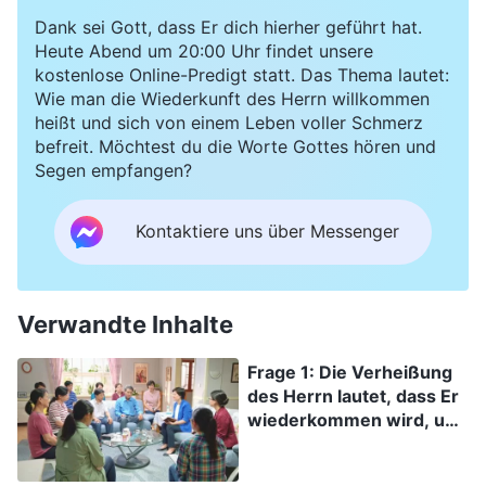
sollten wir jetzt auf die Wiederkunft des Herrn und die
Dank sei Gott, dass Er dich hierher geführt hat.
Entrückung warten? Könnt ihr das ein wenig genauer
Heute Abend um 20:00 Uhr findet unsere
erklären?
kostenlose Online-Predigt statt. Das Thema lautet:
Wie man die Wiederkunft des Herrn willkommen
heißt und sich von einem Leben voller Schmerz
befreit. Möchtest du die Worte Gottes hören und
Segen empfangen?
Kontaktiere uns über Messenger
Verwandte Inhalte
Frage 1: Die Verheißung
des Herrn lautet, dass Er
wiederkommen wird, um
uns in das Himmelreich
aufzunehmen und doch