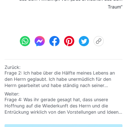
Traum“
Zurück:
Frage 2: Ich habe über die Hälfte meines Lebens an
den Herrn geglaubt. Ich habe unermüdlich für den
Herrn gearbeitet und habe ständig nach seiner
Wiederkunft Ausschau gehalten. Wenn der Herr
Weiter:
gekommen ist, warum habe ich Seine Offenbarung
Frage 4: Was ihr gerade gesagt hat, dass unsere
dann nicht erhalten? Hat Er mich verlassen? Das hat
Hoffnung auf die Wiederkunft des Herrn und die
mich sehr verwirrt. Wie erklärt ihr das?
Entrückung wirklich von den Vorstellungen und Ideen
des Menschen kam. Wir haben die Worte des Herrn
bereits ernsthaft betrogen. Davon abgesehen, wie