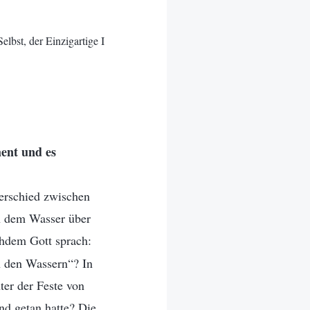
lbst, der Einzigartige I
ment und es
terschied zwischen
on dem Wasser über
chdem Gott sprach:
n den Wassern“? In
ter der Feste von
nd getan hatte? Die