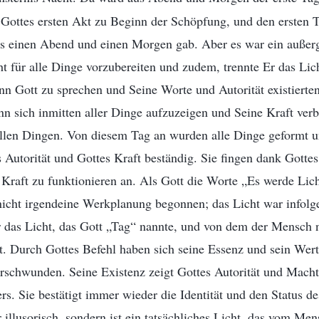
t Gottes ersten Akt zu Beginn der Schöpfung, und den ersten 
es einen Abend und einen Morgen gab. Aber es war ein außer
t für alle Dinge vorzubereiten und zudem, trennte Er das Lich
 Gott zu sprechen und Seine Worte und Autorität existierten 
nn sich inmitten aller Dinge aufzuzeigen und Seine Kraft verbr
allen Dingen. Von diesem Tag an wurden alle Dinge geformt 
 Autorität und Gottes Kraft beständig. Sie fingen dank Gotte
 Kraft zu funktionieren an. Als Gott die Worte „Es werde Lich
 nicht irgendeine Werkplanung begonnen; das Licht war infolg
r das Licht, das Gott „Tag“ nannte, und von dem der Mensch n
t. Durch Gottes Befehl haben sich seine Essenz und sein Wert
erschwunden. Seine Existenz zeigt Gottes Autorität und Macht
rs. Sie bestätigt immer wieder die Identität und den Status de
r illusorisch, sondern ist ein tatsächliches Licht, das vom Me