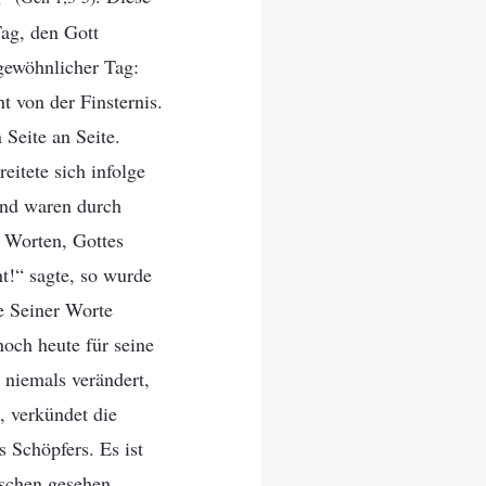
Tag, den Gott
gewöhnlicher Tag:
t von der Finsternis.
Seite an Seite.
eitete sich infolge
und waren durch
s Worten, Gottes
t!“ sagte, so wurde
e Seiner Worte
och heute für seine
 niemals verändert,
, verkündet die
s Schöpfers. Es ist
nschen gesehen