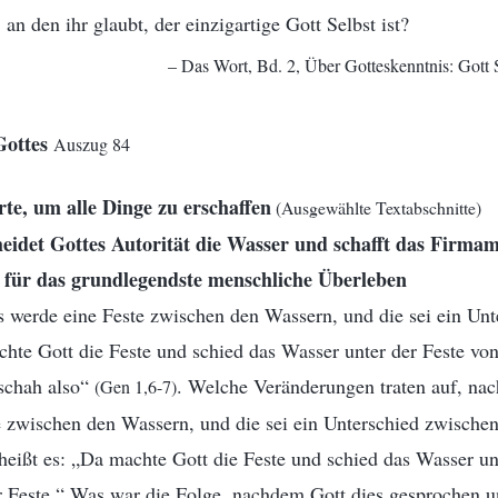
 an den ihr glaubt, der einzigartige Gott Selbst ist?
– Das Wort, Bd. 2, Über Gotteskenntnis: Gott Se
Gottes
Auszug 84
te, um alle Dinge zu erschaffen
(Ausgewählte Textabschnitte)
eidet Gottes Autorität die Wasser und schafft das Firma
 für das grundlegendste menschliche Überleben
s werde eine Feste zwischen den Wassern, und die sei ein Un
hte Gott die Feste und schied das Wasser unter der Feste v
eschah also“
. Welche Veränderungen traten auf, na
(Gen 1,6-7)
e zwischen den Wassern, und die sei ein Unterschied zwische
 heißt es: „Da machte Gott die Feste und schied das Wasser un
 Feste.“ Was war die Folge, nachdem Gott dies gesprochen u