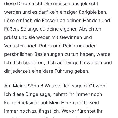
diese Dinge nicht. Sie müssen ausgelöscht
werden und es darf kein einziger übrigbleiben.
Löse einfach die Fesseln an deinen Händen und
Füßen. Solange du deine eigenen Absichten
prüfst und sie weder mit Gewinnen und
Verlusten noch Ruhm und Reichtum oder
persönlichen Beziehungen zu tun haben, werde
Ich dich begleiten, dich auf Dinge hinweisen und
dir jederzeit eine klare Führung geben.
Ah, Meine Söhne! Was soll Ich sagen? Obwohl
Ich diese Dinge sage, nehmt ihr immer noch
keine Rücksicht auf Mein Herz und ihr seid
immer noch zu ängstlich. Wovor fürchtet ihr