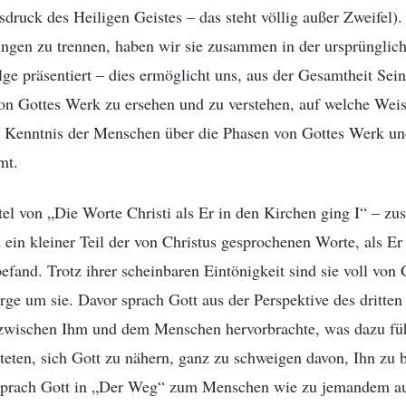
sdruck des Heiligen Geistes – das steht völlig außer Zweifel).
gen zu trennen, haben wir sie zusammen in der ursprüngli
lge präsentiert – dies ermöglicht uns, aus der Gesamtheit S
von Gottes Werk zu ersehen und zu verstehen, auf welche Wei
r Kenntnis der Menschen über die Phasen von Gottes Werk un
mt.
tel von „Die Worte Christi als Er in den Kirchen ging I“ – 
ein kleiner Teil der von Christus gesprochenen Worte, als Er
and. Trotz ihrer scheinbaren Eintönigkeit sind sie voll von 
ge um sie. Davor sprach Gott aus der Perspektive des dritte
zwischen Ihm und dem Menschen hervorbrachte, was dazu führ
eten, sich Gott zu nähern, ganz zu schweigen davon, Ihn zu b
sprach Gott in „Der Weg“ zum Menschen wie zu jemandem au