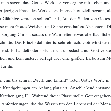
e man sagen, dass Gottes Werk der Versorgung mit Leben un
r jetzigen Phase des Werkes erst hiernach offiziell begann, al
 Gläubige vertreten sollten“ und „Auf den Stufen von Gottes
e nicht Gottes Weisheit und Seine ernsthaften Absichten? Di
sorgung Christi, sodass die Wahrheiten etwas oberflächlicher 
hnitte. Das Prinzip dahinter ist sehr einfach: Gott wirkt den
end. Er handelt oder spricht nicht unbedacht; nur Gott verste
lich und kein anderer verfügt über eine größere Liebe zum 
 für ihn.
eins bis zehn in „Werk und Eintritt“ treten Gottes Worte in 
e Kundgebungen am Anfang platziert. Anschließend entstan
n Kirchen ging II“. Während dieser Phase stellte Gott eingeh
 Anforderungen, die das Wissen um den Lebensstil der Mens