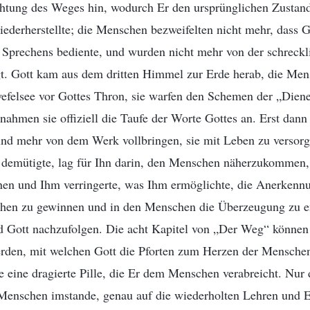
chtung des Weges hin, wodurch Er den ursprünglichen Zustan
derherstellte; die Menschen bezweifelten nicht mehr, dass G
 Sprechens bediente, und wurden nicht mehr von der schreckl
t. Gott kam aus dem dritten Himmel zur Erde herab, die Me
felsee vor Gottes Thron, sie warfen den Schemen der „Dien
ahmen sie offiziell die Taufe der Worte Gottes an. Erst dann 
und mehr von dem Werk vollbringen, sie mit Leben zu versor
n demütigte, lag für Ihn darin, den Menschen näherzukommen,
nen und Ihm verringerte, was Ihm ermöglichte, die Anerkenn
hen zu gewinnen und in den Menschen die Überzeugung zu e
d Gott nachzufolgen. Die acht Kapitel von „Der Weg“ können 
den, mit welchen Gott die Pforten zum Herzen der Menschen
 eine dragierte Pille, die Er dem Menschen verabreicht. Nur 
e Menschen imstande, genau auf die wiederholten Lehren und