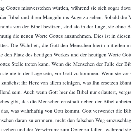
ng Gottes missverstehen würden, während sie sich sogar davo
der Bibel und ihren Mängeln ins Auge zu sehen. Sobald die 
ändnis von der Bibel besitzen, sind sie in der Lage, sie ohne
 mutig die neuen Worte Gottes anzunehmen. Dies ist in diesen
ttes. Die Wahrheit, die Gott den Menschen hierin mitteilen mö
he den Platz des heutigen Werkes und der heutigen Worte Go
ottes Stelle treten kann. Wenn die Menschen der Falle der Bib
 sie nie in der Lage sein, vor Gott zu kommen. Wenn sie vo
zunächst ihr Herz von allem reinigen, was Ihn ersetzen könn
llend sein. Auch wenn Gott hier die Bibel nur erläutert, vergis
sches gibt, das die Menschen ernsthaft neben der Bibel anbete
st das, was wahrhaftig von Gott kommt. Gott verwendet die Bibe
nschen daran zu erinnern, nicht den falschen Weg einzuschla
u gehen und der Verwirrung zum Opfer zu fallen, während sie