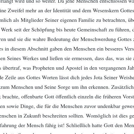
erlangt wird und so weiter. Da jene Menschen entschlossen wa
ine Zweifel mehr an der Identität und dem Wesenskern Gottes
mlich als Mitglieder Seiner eigenen Familie zu betrachten, üb
 Werk seit der Schöpfung bis heute Gemeinschaft zu führen, d
aren und sie die wahre Bedeutung der Menschwerdung Gottes 
 in diesem Abschnitt gaben den Menschen ein besseres Vers
 Seines Werkes und ließen sie ermessen, dass das, was sie 
s übertraf, was Propheten und Apostel in den vergangenen Ja
e Zeile aus Gottes Worten lässt dich jedes Jota Seiner Weish
 zum Menschen und Seine Sorge um ihn erkennen. Zusätzlich 
rachte, offenbarte Gott öffentlich einzeln die früheren Vors
en sowie Dinge, die für die Menschen zuvor undenkbar gewe
nschen in Zukunft beschreiten sollten. Womöglich ist dies g
fahrung der Mensch fähig ist! Schließlich hatte Gott den Men