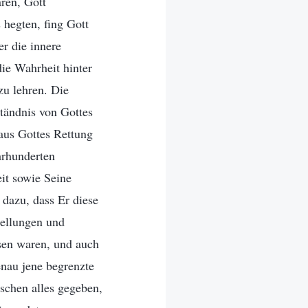
ren, Gott
 hegten, fing Gott
er die innere
ie Wahrheit hinter
zu lehren. Die
tändnis von Gottes
aus Gottes Rettung
hrhunderten
eit sowie Seine
dazu, dass Er diese
tellungen und
sen waren, und auch
enau jene begrenzte
schen alles gegeben,