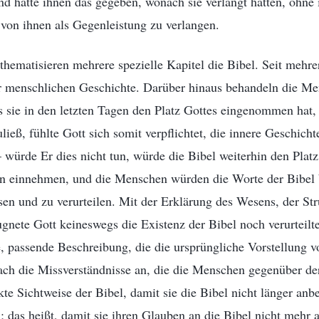
nd hatte ihnen das gegeben, wonach sie verlangt hatten, ohne
von ihnen als Gegenleistung zu verlangen.
thematisieren mehrere spezielle Kapitel die Bibel. Seit mehre
er menschlichen Geschichte. Darüber hinaus behandeln die Me
 sie in den letzten Tagen den Platz Gottes eingenommen hat,
zuließ, fühlte Gott sich somit verpflichtet, die innere Geschic
– würde Er dies nicht tun, würde die Bibel weiterhin den Platz
 einnehmen, und die Menschen würden die Worte der Bibel 
en und zu verurteilen. Mit der Erklärung des Wesens, der St
gnete Gott keineswegs die Existenz der Bibel noch verurteilte
 passende Beschreibung, die die ursprüngliche Vorstellung v
rach die Missverständnisse an, die die Menschen gegenüber de
kte Sichtweise der Bibel, damit sie die Bibel nicht länger an
; das heißt, damit sie ihren Glauben an die Bibel nicht mehr 