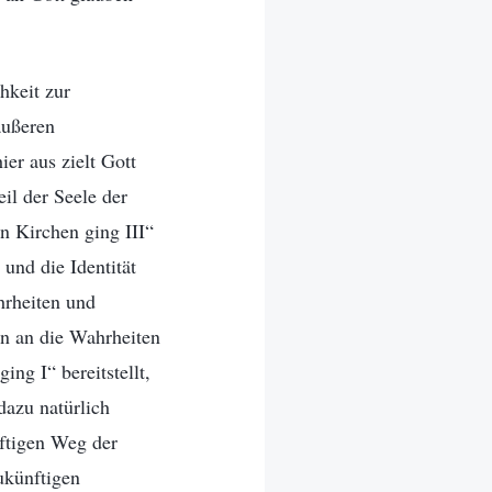
hkeit zur
äußeren
er aus zielt Gott
eil der Seele der
n Kirchen ging III“
nd die Identität
hrheiten und
an an die Wahrheiten
ng I“ bereitstellt,
dazu natürlich
nftigen Weg der
ukünftigen