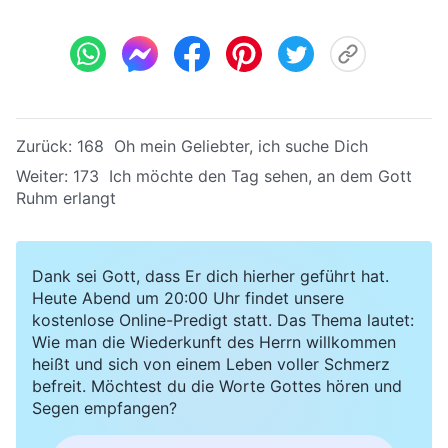
Zurück:
168 Oh mein Geliebter, ich suche Dich
Weiter:
173 Ich möchte den Tag sehen, an dem Gott
Ruhm erlangt
Dank sei Gott, dass Er dich hierher geführt hat.
Heute Abend um 20:00 Uhr findet unsere
kostenlose Online-Predigt statt. Das Thema lautet:
Wie man die Wiederkunft des Herrn willkommen
heißt und sich von einem Leben voller Schmerz
befreit. Möchtest du die Worte Gottes hören und
Segen empfangen?