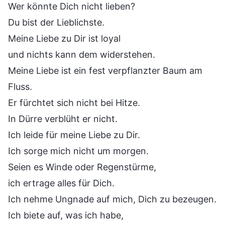
Wer könnte Dich nicht lieben?
Du bist der Lieblichste.
Meine Liebe zu Dir ist loyal
und nichts kann dem widerstehen.
Meine Liebe ist ein fest verpflanzter Baum am
Fluss.
Er fürchtet sich nicht bei Hitze.
In Dürre verblüht er nicht.
Ich leide für meine Liebe zu Dir.
Ich sorge mich nicht um morgen.
Seien es Winde oder Regenstürme,
ich ertrage alles für Dich.
Ich nehme Ungnade auf mich, Dich zu bezeugen.
Ich biete auf, was ich habe,