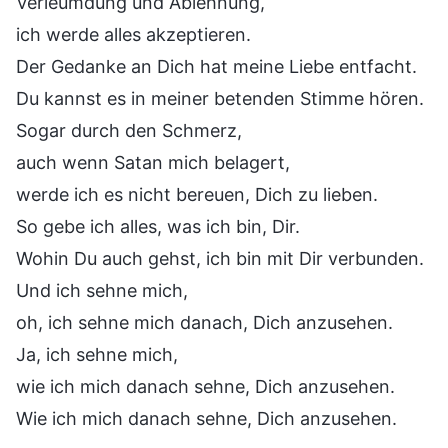
Verleumdung und Ablehnung,
ich werde alles akzeptieren.
Der Gedanke an Dich hat meine Liebe entfacht.
Du kannst es in meiner betenden Stimme hören.
Sogar durch den Schmerz,
auch wenn Satan mich belagert,
werde ich es nicht bereuen, Dich zu lieben.
So gebe ich alles, was ich bin, Dir.
Wohin Du auch gehst, ich bin mit Dir verbunden.
Und ich sehne mich,
oh, ich sehne mich danach, Dich anzusehen.
Ja, ich sehne mich,
wie ich mich danach sehne, Dich anzusehen.
Wie ich mich danach sehne, Dich anzusehen.