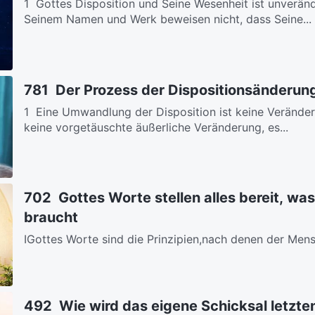
1 Gottes Disposition und Seine Wesenheit ist unverän
Seinem Namen und Werk beweisen nicht, dass Seine...
781 Der Prozess der Dispositionsänderun
1 Eine Umwandlung der Disposition ist keine Veränder
keine vorgetäuschte äußerliche Veränderung, es...
702 Gottes Worte stellen alles bereit, w
braucht
ⅠGottes Worte sind die Prinzipien,nach denen der Mensc
Weg und die Richtung,die ihn zur Rettung führ’n.Sie...
492 Wie wird das eigene Schicksal letzte