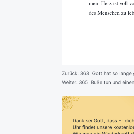
mein Herz ist voll v
des Menschen zu leb
Zurück:
363 Gott hat so lange
Weiter:
365 Buße tun und eine
Dank sei Gott, dass Er dic
Uhr findet unsere kostenlo
Wie man die Wiederkunft d