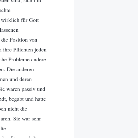
eden sind, sich mit
echte
 wirklich für Gott
tlassenen
 die Position von
 ihre Pflichten jeden
lche Probleme andere
ten. Die anderen
lanen und deren
 Sie waren passiv und
dt, begabt und hatte
ch nicht die
aren. Sie war sehr
die