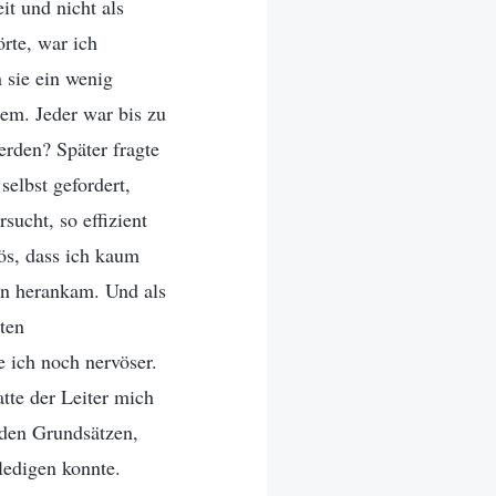
it und nicht als
örte, war ich
 sie ein wenig
lem. Jeder war bis zu
erden? Später fragte
selbst gefordert,
sucht, so effizient
ös, dass ich kaum
en herankam. Und als
hten
e ich noch nervöser.
atte der Leiter mich
 den Grundsätzen,
rledigen konnte.