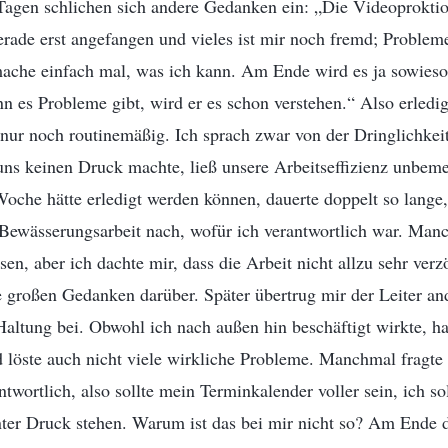
Tagen schlichen sich andere Gedanken ein: „Die Videoproktio
rade erst angefangen und vieles ist mir noch fremd; Problem
mache einfach mal, was ich kann. Am Ende wird es ja sowieso
nn es Probleme gibt, wird er es schon verstehen.“ Also erledi
nur noch routinemäßig. Ich sprach zwar von der Dringlichkeit
uns keinen Druck machte, ließ unsere Arbeitseffizienz unbeme
 Woche hätte erledigt werden können, dauerte doppelt so lange,
 Bewässerungsarbeit nach, wofür ich verantwortlich war. Manc
sen, aber ich dachte mir, dass die Arbeit nicht allzu sehr verz
e großen Gedanken darüber. Später übertrug mir der Leiter a
 Haltung bei. Obwohl ich nach außen hin beschäftigt wirkte, ha
d löste auch nicht viele wirkliche Probleme. Manchmal fragte 
ntwortlich, also sollte mein Terminkalender voller sein, ich s
er Druck stehen. Warum ist das bei mir nicht so? Am Ende d