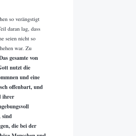
hen so verängstigt
il daran lag, dass
e seien nicht so
chehen war. Zu
Das gesamte von
ott nutzt die
kommnen und eine
sch offenbart, und
 ihrer
ingebungsvoll
, sind
gen, die bei der
d böse Menschen und