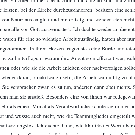
hren Pflichten immer oberflächlich und aalglatt sind und zufri
e leisten, bei der Kirche durchzuschnorren, besitzen eine schl
 von Natur aus aalglatt und hinterlistig und wenden sich nicht
sie alle von Gott ausgemustert. Ich dachte wieder an die en
e waren für eine so wichtige Arbeit zuständig, hatten aber nur
ngenommen. In ihren Herzen trugen sie keine Bürde und taten
ne zu hinterfragen, warum ihre Arbeit so ineffizient war, we
atten oder wie sie die Arbeit anleiten oder nachverfolgen soll
 wieder daran, proaktiver zu sein, die Arbeit vernünftig zu p
n. Sie versprachen zwar, es zu tun, änderten dann aber nichts.
wenn man sie anstieß. Besonders eine von ihnen war redegewan
ehr als einem Monat als Verantwortliche kannte sie immer no
t und wusste auch nicht, wie die Teammitglieder eingeteilt w
rantwortungslos. Ich dachte daran, wie klar Gottes Wort über 