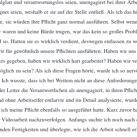
lglatt und verantwortungslos seien, unengagiert bei ihrer Arbe
net seien, weshalb er sie auf der Stelle entließ. Als ich das h
te, sie würden ihre Pflicht ganz normal ausführen. Selbst wenn
iv waren und keine Bürde trugen, war das kein so großes Prob
so. Hatten sie es wirklich verdient, deswegen entlassen zu w
wir für gewöhnlich unsere Pflichten ausführten: Haben wir uns 
es gegeben, haben wir wirklich hart gearbeitet? Haben wir ver
glich zu sein? Als ich diese Fragen hörte, wurde ich so nerv
 Ich wusste, dass ich bei Weitem nicht an diese Anforderung
er Leiter die Verantwortlichen als unengagiert, in ihren Pflic
d ohne Arbeitseifer entlarvte und im Detail analysierte, wurd
 ich meine Pflicht ebenfalls so ausgeführt hatte. Kurz zuvor h
e Videoarbeit nachzuverfolgen. Anfangs suchte ich noch nach
enden Fertigkeiten und überlegte, wie ich die Arbeit schnell e