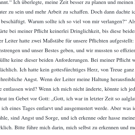
nnt.“ Ich überlegte, meine Zeit besser zu planen und meinen Z
enter zu sein und mehr Arbeit zu schaffen. Doch dann dachte i
beschäftigt. Warum sollte ich so viel von mir verlangen?“ Al
rte bei meiner Pflicht keinerlei Dringlichkeit, bis diese beid
r Leiter hatte zwei Maßstäbe für unsere Pflichten aufgestellt
strengen und unser Bestes geben, und wir mussten so effizie
füllte keine dieser beiden Anforderungen. Bei meiner Pflicht 
lächlich. Ich hatte kein gottesfürchtiges Herz, von Treue gan
hreibliche Angst. Wenn der Leiter meine Haltung herausfind
e entlassen wird? Wenn ich mich nicht änderte, könnte ich j
trat im Gebet vor Gott: „Gott, ich war in letzter Zeit so aalgla
s ich eines Tages entlarvt und ausgemustert werde. Aber was 
hle, sind Angst und Sorge, und ich erkenne oder hasse mein
rklich. Bitte führe mich darin, mich selbst zu erkennen und m