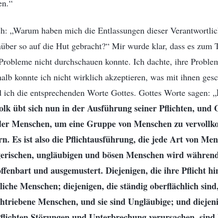
en.“
ch: „Warum haben mich die Entlassungen dieser Verantwortlic
ber so auf die Hut gebracht?“ Mir wurde klar, dass es zum Te
Probleme nicht durchschauen konnte. Ich dachte, ihre Problem
alb konnte ich nicht wirklich akzeptieren, was mit ihnen ges
 ich die entsprechenden Worte Gottes. Gottes Worte sagen: „
lk übt sich nun in der Ausführung seiner Pflichten, und G
 der Menschen, um eine Gruppe von Menschen zu vervoll
. Es ist also die Pflichtausführung, die jede Art von Men
gerischen, ungläubigen und bösen Menschen wird während
ffenbart und ausgemustert. Diejenigen, die ihre Pflicht h
liche Menschen; diejenigen, die ständig oberflächlich sind
htriebene Menschen, und sie sind Ungläubige; und diejeni
flichten Störungen und Unterbrechung verursachen, sin