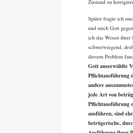
Zustand zu korrigier
Später fragte ich mi
und mich Gott gegenü
ich das Wesen ihrer 
schwerwiegend, desh
diesem Problem fand
Gott auserwählte Vo
Pflichtausführung
andere auszumustern
jede Art von betrü
Pflichtausführung o
ausführen, sind ehr
betrügerische, durc
Ausführung ihrer P