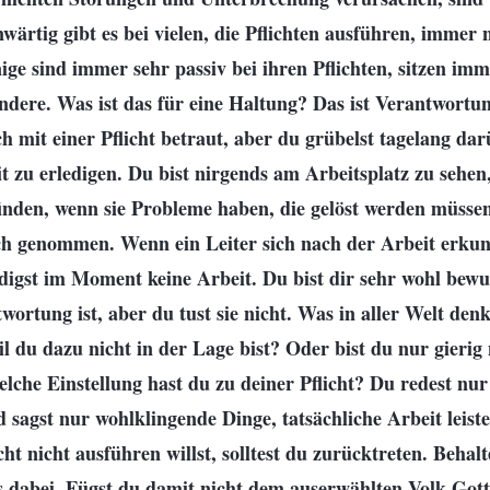
wärtig gibt es bei vielen, die Pflichten ausführen, immer 
ige sind immer sehr passiv bei ihren Pflichten, sitzen i
andere. Was ist das für eine Haltung? Das ist Verantwortun
h mit einer Pflicht betraut, aber du grübelst tagelang da
t zu erledigen. Du bist nirgends am Arbeitsplatz zu sehe
inden, wenn sie Probleme haben, die gelöst werden müssen
ich genommen. Wenn ein Leiter sich nach der Arbeit erkun
igst im Moment keine Arbeit. Du bist dir sehr wohl bewus
wortung ist, aber du tust sie nicht. Was in aller Welt denk
il du dazu nicht in der Lage bist? Oder bist du nur gierig
lche Einstellung hast du zu deiner Pflicht? Du redest nu
sagst nur wohlklingende Dinge, tatsächliche Arbeit leiste
ht nicht ausführen willst, solltest du zurücktreten. Behalt
ts dabei. Fügst du damit nicht dem auserwählten Volk Got