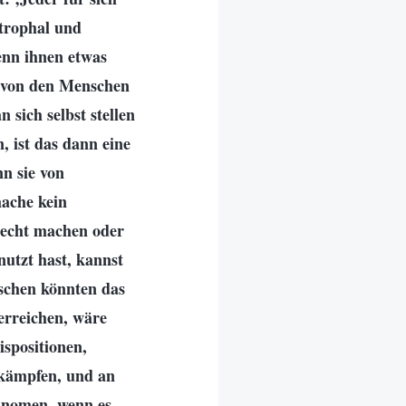
strophal und
wenn ihnen etwas
n von den Menschen
 sich selbst stellen
, ist das dann eine
n sie von
mache kein
hlecht machen oder
utzt hast, kannst
nschen könnten das
erreichen, wäre
spositionen,
 kämpfen, und an
hänomen, wenn es