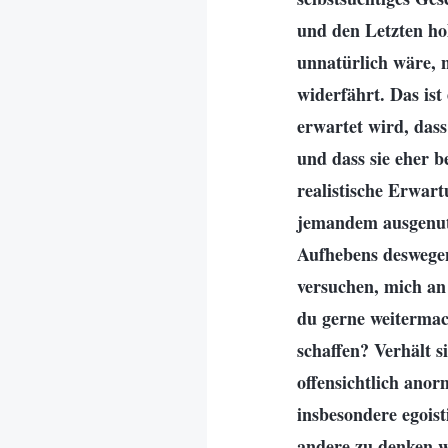
und den Letzten hol
unnatürlich wäre, n
widerfährt. Das is
erwartet wird, dass 
und dass sie eher b
realistische Erwar
jemandem ausgenutz
Aufhebens deswegen
versuchen, mich an
du gerne weitermac
schaffen? Verhält 
offensichtlich ano
insbesondere egois
andere zu denken wi