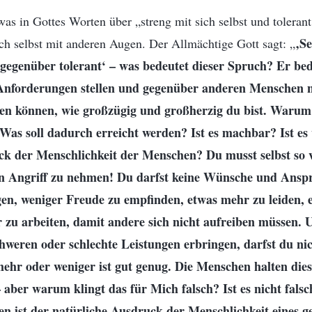
as in Gottes Worten über „streng mit sich selbst und toleran
‚Se
ch selbst mit anderen Augen. Der Allmächtige Gott sagt: „
 gegenüber tolerant‘ – was bedeutet dieser Spruch? Er be
e Anforderungen stellen und gegenüber anderen Menschen n
sehen können, wie großzügig und großherzig du bist. Waru
Was soll dadurch erreicht werden? Ist es machbar? Ist es 
ck der Menschlichkeit der Menschen? Du musst selbst so
in Angriff zu nehmen! Du darfst keine Wünsche und Ansp
gen, weniger Freude zu empfinden, etwas mehr zu leiden, 
 zu arbeiten, damit andere sich nicht aufreiben müssen.
weren oder schlechte Leistungen erbringen, darfst du nic
ehr oder weniger ist gut genug. Die Menschen halten dies
 aber warum klingt das für Mich falsch? Ist es nicht falsc
 ist der natürliche Ausdruck der Menschlichkeit eines g