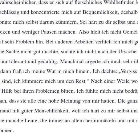
ahrscheinlicher, dass er sich auf fleischliches Wohlbefinden 
hlässig und konzentrierte mich auf Bequemlichkeit, deshalb s
konnte mich selbst darum kümmern. Sei hart zu dir selbst und 
acken und weniger Pausen machen. Also hielt ich nicht Geme
uf sein Problem hin. Bei anderen Arbeiten verhielt ich mich 
ne Sache nicht gut machte, suchte ich nicht nach der Ursache
nur tolerant und geduldig. Manchmal ärgerte ich mich sehr ü
ann fraß ich meine Wut in mich hinein. Ich dachte: „Vergiss e
e sind, ich kümmere mich um den Rest.“ Nach einer Weile wol
ilfe bei ihren Problemen bitten. Ich fühlte mich nicht bedrä
 sah, dass sie alle eine hohe Meinung von mir hatten. Die ganz
emand mit guter Menschlichkeit, weil ich hart zu mir selbst un
 wie manche Leute, die immer an allem herummäkeln und mit
önnen.