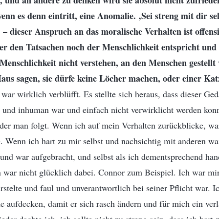
 und an andere zu denken wird sie absolut nicht zufrieden
nn es denn eintritt, eine Anomalie. ‚Sei streng mit dir s
 – dieser Anspruch an das moralische Verhalten ist offensi
er den Tatsachen noch der Menschlichkeit entspricht und 
 Menschlichkeit nicht verstehen, an den Menschen gestellt w
us sagen, sie dürfe keine Löcher machen, oder einer Katze
 war wirklich verblüfft. Es stellte sich heraus, dass dieser G
ch und inhuman war und einfach nicht verwirklicht werden konn
er man folgt. Wenn ich auf mein Verhalten zurückblicke, war
e. Wenn ich hart zu mir selbst und nachsichtig mit anderen war
und war aufgebracht, und selbst als ich dementsprechend hand
ch war nicht glücklich dabei. Connor zum Beispiel. Ich war mi
rstelte und faul und unverantwortlich bei seiner Pflicht war.
e aufdecken, damit er sich rasch ändern und für mich ein verl