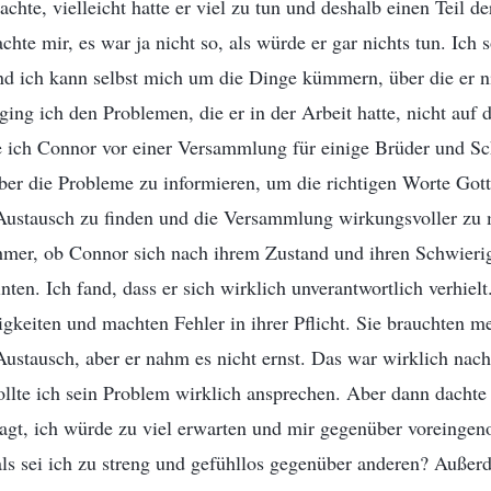
achte, vielleicht hatte er viel zu tun und deshalb einen Teil de
hte mir, es war ja nicht so, als würde er gar nichts tun. Ich so
nd ich kann selbst mich um die Dinge kümmern, über die er 
 ging ich den Problemen, die er in der Arbeit hatte, nicht au
te ich Connor vor einer Versammlung für einige Brüder und Sc
ber die Probleme zu informieren, um die richtigen Worte Gott
Austausch zu finden und die Versammlung wirkungsvoller zu 
ehmer, ob Connor sich nach ihrem Zustand und ihren Schwieri
inten. Ich fand, dass er sich wirklich unverantwortlich verhiel
keiten und machten Fehler in ihrer Pflicht. Sie brauchten m
ustausch, aber er nahm es nicht ernst. Das war wirklich nach
ollte ich sein Problem wirklich ansprechen. Aber dann dachte 
 sagt, ich würde zu viel erwarten und mir gegenüber voreing
 als sei ich zu streng und gefühllos gegenüber anderen? Auße