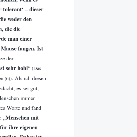
 tolerant‘ – dieser
 die weder den
, die die
ürde man einer
 Mäuse fangen. Ist
ze der
st sehr hohl
“
(Das
. Als ich diesen
n (6))
dacht, es sei gut,
e Menschen immer
tes Worte und fand
Menschen mit
: „
für ihre eigenen