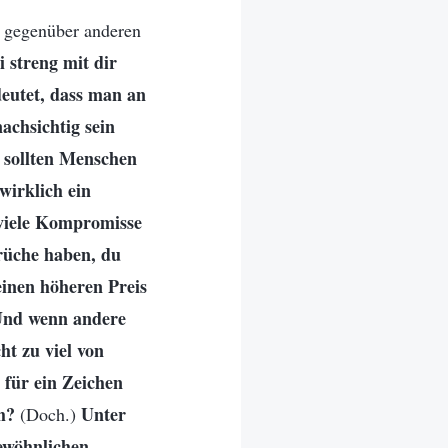
t gegenüber anderen
i streng mit dir
deutet, dass man an
achsichtig sein
m sollten Menschen
wirklich ein
 viele Kompromisse
rüche haben, du
einen höheren Preis
 Und wenn andere
ht zu viel von
 für ein Zeichen
h?
Unter
(Doch.)
ewöhnlichen