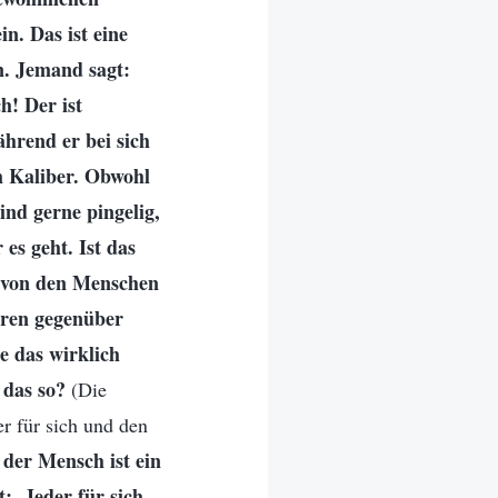
n. Das ist eine
. Jemand sagt:
ch! Der ist
ährend er bei sich
em Kaliber. Obwohl
ind gerne pingelig,
es geht. Ist das
von den Menschen
deren gegenüber
e das wirklich
das so?
(Die
r für sich und den
 der Mensch ist ein
t: ‚Jeder für sich