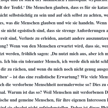
t der Teufel.‘ Die Menschen glauben, dass es für sie kata
icht selbstsüchtig zu sein und auf sich selbst zu achten, 
t es, was die Menschen glauben und wie sie handeln. Wen
sie nicht egoistisch sind, dass sie strenge Anforderungen an
ereit sind, Verluste zu erleiden, anstatt andere auszunutzen
tung? Wenn von den Menschen erwartet wird, dass sie, wen
t werden, fröhlich sagen: ‚Du nutzt mich aus, aber ich 
. Ich bin ein toleranter Mensch, ich werde dich nicht sc
 dir zu rächen, und wenn du mich noch nicht genug ausgen
hen‘ – ist das eine realistische Erwartung? Wie viele Me
sich die verdorbene Menschheit normalerweise so? Dies zu 
rmal. Warum ist das so? Weil Menschen mit verdorbenen Di
tische und gemeine Menschen, für ihre eigenen Interessen
rd sie absolut nicht zufriedenstellen. Daher ist dieses P