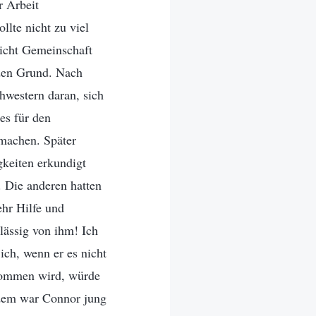
r Arbeit
llte nicht zu viel
nicht Gemeinschaft
f den Grund. Nach
hwestern daran, sich
es für den
machen. Später
gkeiten erkundigt
t. Die anderen hatten
ehr Hilfe und
lässig von ihm! Ich
ich, wenn er es nicht
enommen wird, würde
rdem war Connor jung