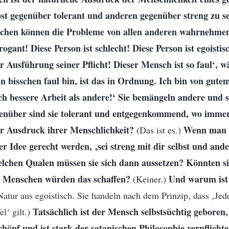
st gegenüber tolerant und anderen gegenüber streng zu sei
schen können die Probleme von allen anderen wahrnehmen
rogant! Diese Person ist schlecht! Diese Person ist egoistis
er Ausführung seiner Pflicht! Dieser Mensch ist so faul‘, w
n bisschen faul bin, ist das in Ordnung. Ich bin von gut
e ich bessere Arbeit als andere!‘ Sie bemängeln andere und s
genüber sind sie tolerant und entgegenkommend, wo immer 
er Ausdruck ihrer Menschlichkeit?
Wenn man 
(Das ist es.)
der Idee gerecht werden, ‚sei streng mit dir selbst und an
welchen Qualen müssen sie sich dann aussetzen? Könnten si
e Menschen würden das schaffen?
Und warum ist 
(Keiner.)
tur aus egoistisch. Sie handeln nach dem Prinzip, dass ‚Jede
Tatsächlich ist der Mensch selbstsüchtig geboren,
el‘ gilt.)
chöpf und ist stark der satanischen Philosophie verpflichte