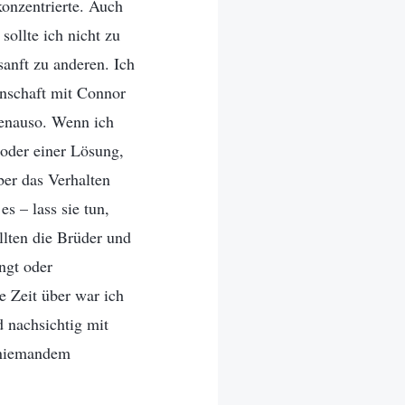
konzentrierte. Auch
ollte ich nicht zu
sanft zu anderen. Ich
inschaft mit Connor
genauso. Wenn ich
 oder einer Lösung,
ber das Verhalten
s – lass sie tun,
lten die Brüder und
ngt oder
e Zeit über war ich
d nachsichtig mit
 niemandem