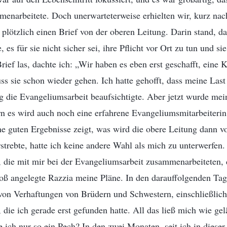
menarbeitete. Doch unerwarteterweise erhielten wir, kurz na
plötzlich einen Brief von der oberen Leitung. Darin stand, d
es für sie nicht sicher sei, ihre Pflicht vor Ort zu tun und si
ief las, dachte ich: „Wir haben es eben erst geschafft, eine K
ss sie schon wieder gehen. Ich hatte gehofft, dass meine Last 
 die Evangeliumsarbeit beaufsichtigte. Aber jetzt wurde mein
ern es wird auch noch eine erfahrene Evangeliumsmitarbeiterin
ne guten Ergebnisse zeigt, was wird die obere Leitung dann 
trebte, hatte ich keine andere Wahl als mich zu unterwerfen.
, die mit mir bei der Evangeliumsarbeit zusammenarbeiteten,
roß angelegte Razzia meine Pläne. In den darauffolgenden Ta
von Verhaftungen von Brüdern und Schwestern, einschließlich
 die ich gerade erst gefunden hatte. All das ließ mich wie ge
ich nur so ein Pech? In den zwei Monaten, seit ich in dieser