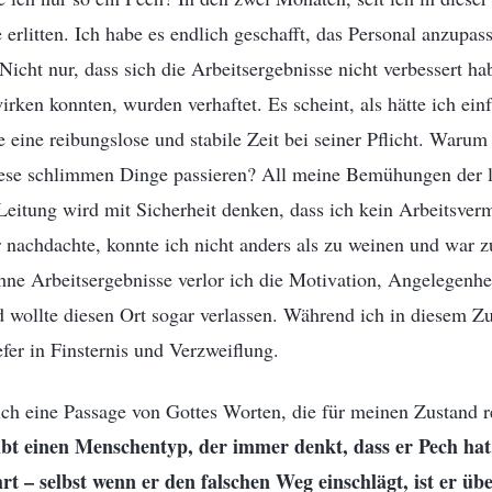
erlitten. Ich habe es endlich geschafft, das Personal anzupass
 Nicht nur, dass sich die Arbeitsergebnisse nicht verbessert ha
wirken konnten, wurden verhaftet. Es scheint, als hätte ich ei
e eine reibungslose und stabile Zeit bei seiner Pflicht. Warum
diese schlimmen Dinge passieren? All meine Bemühungen der l
eitung wird mit Sicherheit denken, dass ich kein Arbeitsver
nachdachte, konnte ich nicht anders als zu weinen und war zu
ne Arbeitsergebnisse verlor ich die Motivation, Angelegenhe
 wollte diesen Ort sogar verlassen. Während ich in diesem Zu
fer in Finsternis und Verzweiflung.
ich eine Passage von Gottes Worten, die für meinen Zustand re
ibt einen Menschentyp, der immer denkt, dass er Pech ha
rt – selbst wenn er den falschen Weg einschlägt, ist er üb