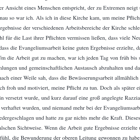
er Ansicht eines Menschen entspricht, der zu Extremen neigt 
nau so war ich. Als ich in diese Kirche kam, um meine Pflich
e Ergebnisse der verschiedenen Arbeitsbereiche der Kirche schl
l für die Last ihrer Pflichten vermissen ließen, dass viele Ne
ss die Evangeliumsarbeit keine guten Ergebnisse erzielte, da
Um die Arbeit gut zu machen, war ich jeden Tag von früh bis 
mlungen und gemeinschaftlichen Austausch abzuhalten und da
 nach einer Weile sah, dass die Bewässerungsarbeit allmählich 
ch froh und motiviert, meine Pflicht zu tun. Doch als später e
n versetzt wurde, und kurz darauf eine groß angelegte Razzia
 verhaftet wurden, und niemand mehr bei der Evangeliumsarb
edergeschlagen und hatte zu gar nichts mehr die Kraft. Diese
alschen Sichtweise. Wenn die Arbeit gute Ergebnisse erzielte 
 Gefühl, die Bewunderung der oberen Leitung gewonnen zu hab