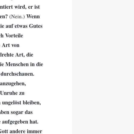
iert wird, er ist
len?
Wenn
(Nein.)
sie auf etwas Gutes
h Vorteile
e Art von
drehte Art, die
die Menschen in die
u durchschauen.
g anzugehen,
d Unruhe zu
 ungelöst bleiben,
aben sogar das
e aufgegeben hat.
Gott andere immer