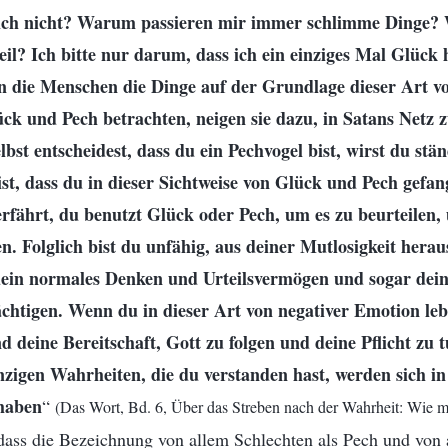
ich nicht? Warum passieren mir immer schlimme Dinge?
eil? Ich bitte nur darum, dass ich ein einziges Mal Glück
n die Menschen die Dinge auf der Grundlage dieser Art 
ck und Pech betrachten, neigen sie dazu, in Satans Netz z
lbst entscheidest, dass du ein Pechvogel bist, wirst du stän
ist, dass du in dieser Sichtweise von Glück und Pech gefan
erfährt, du benutzt Glück oder Pech, um es zu beurteilen
n. Folglich bist du unfähig, aus deiner Mutlosigkeit her
dein normales Denken und Urteilsvermögen und sogar dein
chtigen. Wenn du in dieser Art von negativer Emotion lebs
d deine Bereitschaft, Gott zu folgen und deine Pflicht zu t
inzigen Wahrheiten, die du verstanden hast, werden sich in
 haben
“
(Das Wort, Bd. 6, Über das Streben nach der Wahrheit: Wie 
 dass die Bezeichnung von allem Schlechten als Pech und von 