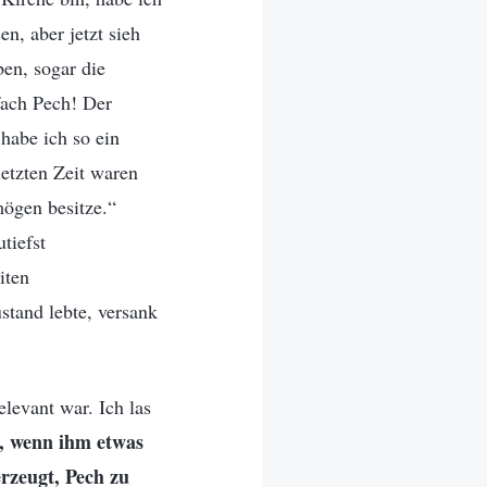
en, aber jetzt sieh
ben, sogar die
nfach Pech! Der
 habe ich so ein
etzten Zeit waren
mögen besitze.“
tiefst
iten
stand lebte, versank
levant war. Ich las
t, wenn ihm etwas
erzeugt, Pech zu