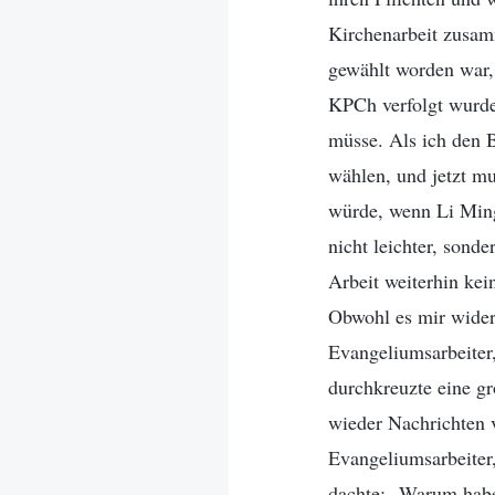
Kirchenarbeit zusam
gewählt worden war, 
KPCh verfolgt wurde, 
müsse. Als ich den Br
wählen, und jetzt mu
würde, wenn Li Ming
nicht leichter, sond
Arbeit weiterhin kei
Obwohl es mir widers
Evangeliumsarbeiter
durchkreuzte eine g
wieder Nachrichten 
Evangeliumsarbeiter,
dachte: „Warum habe 