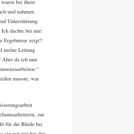
 waren bei ihren
wach und nahmen
und Unterstützung
 Ich dachte bei mir:
e Ergebnisse zeigt?
rd meine Leitung
? Aber da ich nun
sammenzuarbeiten.“
teilen musste, war
sserungsarbeit
liumsarbeiterin, zur
hl für die Bürde bei
ss sie mit mir bei der