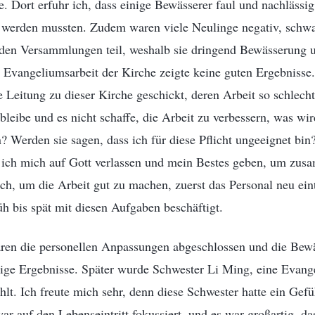
. Dort erfuhr ich, dass einige Bewässerer faul und nachlässig
zt werden mussten. Zudem waren viele Neulinge negativ, sch
 den Versammlungen teil, weshalb sie dringend Bewässerung 
 Evangeliumsarbeit der Kirche zeigte keine guten Ergebnisse.
Leitung zu dieser Kirche geschickt, deren Arbeit so schlecht
bleibe und es nicht schaffe, die Arbeit zu verbessern, was wi
 Werden sie sagen, dass ich für diese Pflicht ungeeignet bin
ll ich mich auf Gott verlassen und mein Bestes geben, um zu
ich, um die Arbeit gut zu machen, zuerst das Personal neu ein
üh bis spät mit diesen Aufgaben beschäftigt.
ren die personellen Anpassungen abgeschlossen und die Bewä
nige Ergebnisse. Später wurde Schwester Li Ming, eine Evange
hlt. Ich freute mich sehr, denn diese Schwester hatte ein Gefü
ar auf den Lebenseintritt fokussiert, und es war großartig, da