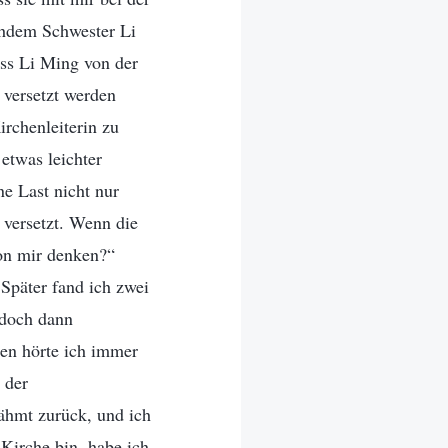
chdem Schwester Li
ass Li Ming von der
e versetzt werden
irchenleiterin zu
etwas leichter
e Last nicht nur
 versetzt. Wenn die
von mir denken?“
 Später fand ich zwei
 doch dann
gen hörte ich immer
 der
lähmt zurück, und ich
 Kirche bin, habe ich