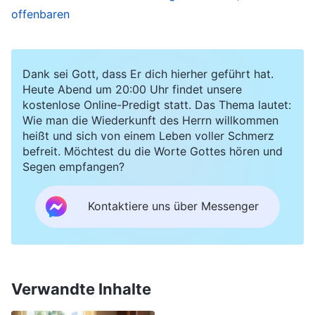
offenbaren
ihre Schwächen zu verbergen, und sich dabei nie
geöffnet hätte. Ihre Worte trafen bei mir einen
Nerv, und ich kam nicht umhin, über meine
Dank sei Gott, dass Er dich hierher geführt hat.
eigenen Handlungen nachzudenken. Ich hatte
Heute Abend um 20:00 Uhr findet unsere
kostenlose Online-Predigt statt. Das Thema lautet:
mich zuletzt selbst abgeschottet, meine eigenen
Wie man die Wiederkunft des Herrn willkommen
Ideen und Ansichten geheim gehalten, aus
heißt und sich von einem Leben voller Schmerz
befreit. Möchtest du die Worte Gottes hören und
Angst, dass die Leute mich durchschauen
Segen empfangen?
könnten. In diesem Moment realisierte ich, wie
gefährlich mein Zustand war, und ich wusste,
Kontaktiere uns über Messenger
dass ich die Wahrheit suchen und das Problem
lösen musste.
Während ich suchte, las ich einen Abschnitt der
Verwandte Inhalte
Worte Gottes: „
Fehler zu machen oder sich zu