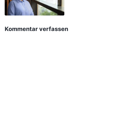
Durch deine Handlungen und dein Verhalten
werden sie dein Herz sehen können. Wenn du
aber versuchst, dich zu verstellen und alle zu
Kommentar verfassen
täuschen, werden die Leute wenig von dir
halten und sagen, dass du ein törichter und kein
kluger Mensch bist. Wenn du nicht versuchst,
dich zu verstellen oder dich zu rechtfertigen,
wenn du deine Fehler zugeben kannst, wird
jeder sagen, dass du ehrlich und weise bist. Und
was macht dich weise? Jeder macht Fehler.
Jeder hat Unzulänglichkeiten und Schwächen.
Und eigentlich hat jeder dieselbe verdorbene
Disposition. Halte dich nicht für edler, perfekter
und gütiger als andere; das ist völlig