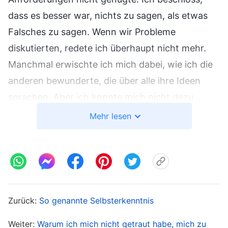
dass es besser war, nichts zu sagen, als etwas
Falsches zu sagen. Wenn wir Probleme
diskutierten, redete ich überhaupt nicht mehr.
Manchmal erwischte ich mich dabei, wie ich die
anderen bewunderte, die über alle ihre Ideen
sprachen. Aber ich konnte mich nicht dazu
durchringen, es ihnen gleich zu tun – ich hatte
Mehr lesen
nicht den Mut dazu. Ich wusste im Grunde, dass
das falsch war. Ich fühlte mich unbehaglich und
war bekümmert, wusste aber nicht, was ich tun
sollte. Etwas später wurde eine Leiterin unserer
Kirche abgesetzt. Als ihre Leiter ihre Leistung
Zurück:
So genannte Selbsterkenntnis
aufdeckten, erwähnten sie, dass sie bei der
Weiter:
Warum ich mich nicht getraut habe, mich zu
Ausführung ihrer Pflichten immer versucht hätte,