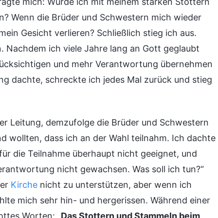
ragte mich: Würde ich mit meinem starken Stottern
en? Wenn die Brüder und Schwestern mich wieder
ein Gesicht verlieren? Schließlich stieg ich aus.
. Nachdem ich viele Jahre lang an Gott geglaubt
berücksichtigen und mehr Verantwortung übernehmen
ung dachte, schreckte ich jedes Mal zurück und stieg
der Leitung, demzufolge die Brüder und Schwestern
nd wollten, dass ich an der Wahl teilnahm. Ich dachte
 für die Teilnahme überhaupt nicht geeignet, und
erantwortung nicht gewachsen. Was soll ich tun?“
der
Kirche
nicht zu unterstützen, aber wenn ich
fühlte mich sehr hin- und hergerissen. Während einer
ottes Worten: „
Das Stottern und Stammeln beim