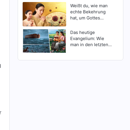
Weißt du, wie man
echte Bekehrung
hat, um Gottes
Schutz inmitten
Katastrophen zu
Das heutige
erlangen?
Evangelium: Wie
man in den letzten
Tagen Gottes
Erscheinen findet
d
r