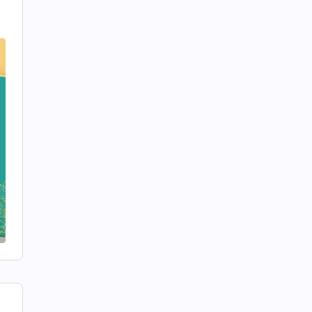
,
r
t