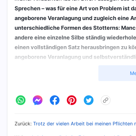
Sprechen – was für eine Art von Problem ist d
angeborene Veranlagung und zugleich eine Art 
unterschiedliche Formen des Stotterns: Manc
andere eine einzelne Silbe ständig wiederhol
einen vollständigen Satz herausbringen zu kön
angeborene Veranlagung und selbstverständli
mit einer verderbten Disposition zusammen?
(
Me
Disposition zusammen. Wenn jemand sagt: ‚Du
gerissen!‘ oder: ‚Du stotterst sogar, wenn du r
Aussagen zutreffend?
(Nein.)
Als ein Defekt 
irgendeinem Aspekt der verderbten Dispositio
angeborene Veranlagung und eine Art körperlic
Zurück:
Trotz der vielen Arbeit bei meinen Pflichten
verderbten Dispositionen einer Person zusam
Wort, Bd. 7, Über das Streben nach der Wahrheit: Wi