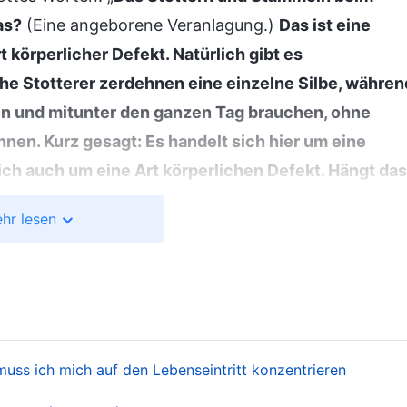
as?
(Eine angeborene Veranlagung.)
Das ist eine
körperlicher Defekt. Natürlich gibt es
he Stotterer zerdehnen eine einzelne Silbe, währen
en und mitunter den ganzen Tag brauchen, ohne
nen. Kurz gesagt: Es handelt sich hier um eine
ch auch um eine Art körperlichen Defekt. Hängt das
Nein.)
Es hängt nicht mit einer verderbten
hr lesen
 stammelst, wenn du sprichst; du bist ganz schön
edest; wie kannst du so arrogant sein?‘ – sind solche
oder ein Makel steht Stottern in keiner Beziehung zu
nen einer Person. Daher ist Stottern eine
her Defekt. Es hängt eindeutig nicht mit den
 muss ich mich auf den Lebenseintritt konzentrieren
men und hat keinerlei Verbindung zu ihnen
“
(Das
. „
Es gibt einige
e man nach der Wahrheit strebt (9))