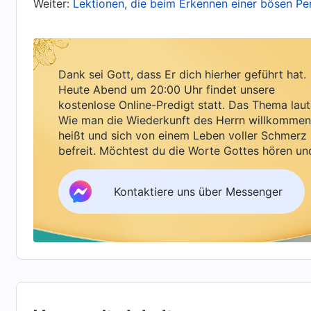
Weiter:
Lektionen, die beim Erkennen einer bösen Pe
Probleme, die von Menschen nicht gelöst werd
nervös zu werden, wenn du mit anderen sprichs
gegenübersiehst, deine eigenen Ideen und Stan
Dank sei Gott, dass Er dich hierher geführt hat.
wirst besonders nervös, wenn viele Menschen
Heute Abend um 20:00 Uhr findet unsere
kostenlose Online-Predigt statt. Das Thema laut
Zusammenhang und deine Lippen beben. Manch
Wie man die Wiederkunft des Herrn willkommen
Mitglieder des anderen Geschlechts anwesend
heißt und sich von einem Leben voller Schmerz
befreit. Möchtest du die Worte Gottes hören un
schlichtweg nicht wissen, was sie sagen oder t
Segen empfangen?
überwinden?
(Nein.)
Zumindest kurzfristig ist 
Kontaktiere uns über Messenger
denn er ist Teil deiner angeborenen Veranlag
in kurzer Zeit überwinden kannst, dann tu es.
keine Mühe machen, kämpfe nicht dagegen an 
überwinden kannst, solltest du natürlich nich
Leben lang niemals überwinden kannst, wird Got
verderbte Disposition. Dein Lampenfieber, d